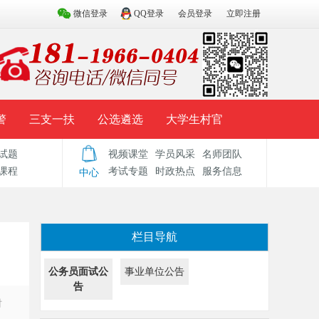
微信登录
QQ登录
会员登录
立即注册
警
三支一扶
公选遴选
大学生村官
试题
视频课堂
学员风采
名师团队
试题库
辅导资料
历年真题
模拟试题
课程
考试专题
时政热点
服务信息
中心
栏目导航
公务员面试公
事业单位公告
告
时