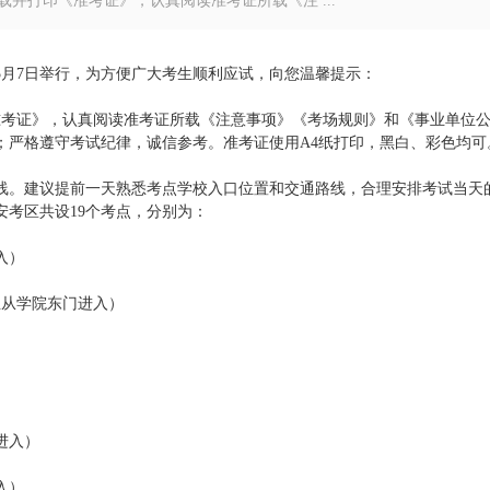
并打印《准考证》，认真阅读准考证所载《注 ...
于5月7日举行，为方便广大考生顺利应试，向您温馨提示：
准考证》，认真阅读准考证所载《注意事项》《考场规则》和《事业单位
；严格遵守考试纪律，诚信参考。准考证使用A4纸打印，黑白、彩色均可
线。建议提前一天熟悉考点学校入口位置和交通路线，合理安排考试当天
考区共设19个考点，分别为：
入）
生从学院东门进入）
）
进入）
入）