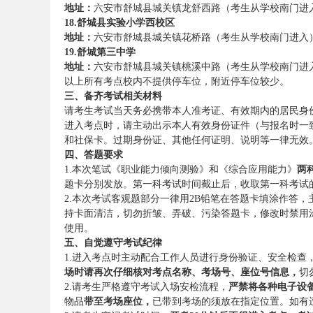
地址：
六安市舒城县城关镇龙舒西路（考生从学校南门进
考
18.舒城县实验小学西校区
地址：
六安市舒城县城关镇花桥路（考生从学校南门进入
19.舒城第三中学
地址：
六安市舒城县城关镇桃溪中路（考生从学校南门进
以上所有考点校内不提供停车位，附近停车位较少。
三、备齐考试相关材料
请考生考试当天务必携带本人准考证、有效期内的居民身
进入考点时，请主动出示本人有效身份证件（与报名时一
和社保卡。过期身份证、其他任何证明、说明等一律无效
四、答题要求
试
1.本次笔试《职业能力倾向测验》和《综合应用能力》
两
题卡分别发放。第一科考试时间截止后，收取第一科考试
2.本次考试客观题部分一律用2B铅笔在答题卡填涂作答，
持卡面清洁，切勿折皱、弄破、污染答题卡，修改时禁用
使用。
五、自觉遵守考试纪律
1.进入考点时主动配合工作人员进行身份验证、安全检
场时请再次仔细核对考点名称、考场号、座位号信息，
切
2.请考生严格遵守考试入场安检流程，
严禁将各种电子设
论
物品
带至考场座位，
已带到考场的须放在指定位置。如有