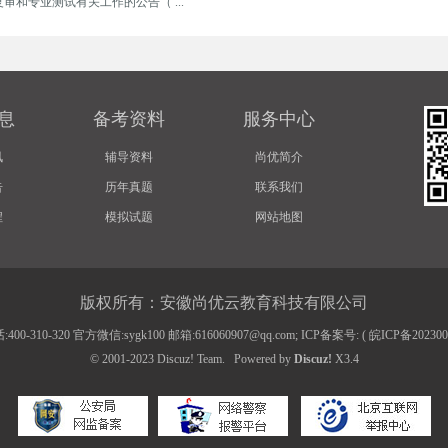
审和专业测试有关工作的公告（ ...
息
备考资料
服务中心
讯
辅导资料
尚优简介
告
历年真题
联系我们
程
模拟试题
网站地图
版权所有：安徽尚优云教育科技有限公司
00-310-320 官方微信:sygk100 邮箱:616060907@qq.com; ICP备案号: (
皖ICP备20230
© 2001-2023
Discuz! Team
.
Powered by
Discuz!
X3.4