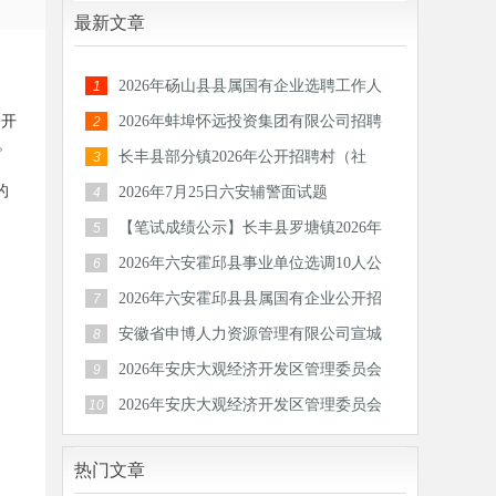
最新文章
2026年砀山县县属国有企业选聘工作人
1
员公告
公开
2026年蚌埠怀远投资集团有限公司招聘
2
。
30人公
长丰县部分镇2026年公开招聘村（社
3
区）后备
的
2026年7月25日六安辅警面试题
4
【笔试成绩公示】长丰县罗塘镇2026年
5
公开招
2026年六安霍邱县事业单位选调10人公
6
告
2026年六安霍邱县县属国有企业公开招
7
聘工作
安徽省申博人力资源管理有限公司宣城
8
分公司
2026年安庆大观经济开发区管理委员会
9
公开招
2026年安庆大观经济开发区管理委员会
10
公开招
热门文章