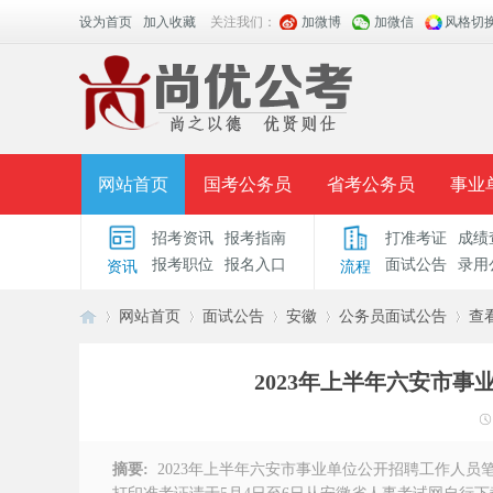
设为首页
加入收藏
关注我们：
加微博
加微信
风格切
网站首页
国考公务员
省考公务员
事业
招考资讯
报考指南
打准考证
成绩
面授课程
招考公告
面试公告
报考指导
报考职位
报名入口
面试公告
录用
资讯
流程
时政热点
视频课堂
名师团队
学员风采
网站首页
面试公告
安徽
公务员面试公告
查
2023年上半年六安市
安
›
›
›
›
›
摘要:
2023年上半年六安市事业单位公开招聘工作人