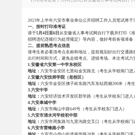
打印准考证请于5月4日至6日从安徽省人事考试网自行下载
2023年上半年六安市事业单位公开招聘工作人员笔试将
一、按时打印准考证
请于
5月4日至6日
从安徽省人事考试网自行下载并打印《
徽
招聘违纪违规行为处理规定》等内容，做好考前各项准备
二、提前熟悉考点信息
请考生务必看清考点名称和地址，提前规划好出行交通路
出行时间和方式，避免走错考点、进错考场。本次考试六安
1.安徽省六安第一中学东校区
地址：
六安市金安区七里站金安路北（考生从学校南门进
2.安徽六安技师学院（老校区）
地址：
六安市金安区佛子岭东路汽车东站西侧200米（考
3.六安中学
地址：
六安经济技术开发区郡学路（考生从学校东门进入
公
4.六安皋城中学
地址：
六安市梅山中路649号（考生从学校东门进入）
5.六安市清水河学校初中部
地址：
六安市周集路与九里沟路交叉口（考生从学校南门
6.六安市雷锋路小学
地址：
六安市小华山街道南华路28号（考生从学校西门进