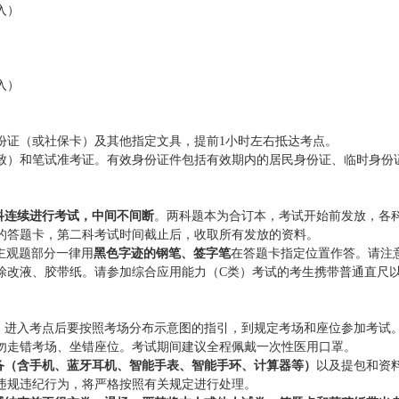
入）
）
入）
份证（或社保卡）及其他指定文具，提前1小时左右抵达考点。
致）和笔试准考证。有效身份证件包括有效期内的居民身份证、临时身份
。
科连续进行考试，中间不间断
。两科题本为合订本，考试开始前发放，各
的答题卡，第二科考试时间截止后，收取所有发放的资料。
主观题部分一律用
黑色字迹的钢笔、签字笔
在答题卡指定位置作答。请注
涂改液、胶带纸。请参加综合应用能力（C类）考试的考生携带普通直尺
查，进入考点后要按照考场分布示意图的指引，到规定考场和座位参加考试
勿走错考场、坐错座位。考试期间建议全程佩戴一次性医用口罩。
备（含手机、蓝牙耳机、智能手表、智能手环、计算器等）
以及提包和资
违规违纪行为，将严格按照有关规定进行处理。