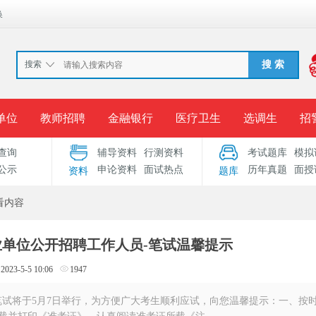
换
搜索
搜 索
单位
教师招聘
金融银行
医疗卫生
选调生
招
查询
辅导资料
行测资料
考试题库
模拟
报名入口
准考证打印
成绩查询
录用公示
考
公示
申论资料
面试热点
历年真题
面授
资料
题库
考试专题
服务中心
看内容
事业单位公开招聘工作人员-笔试温馨提示
2023-5-5 10:06
1947
员笔试将于5月7日举行，为方便广大考生顺利应试，向您温馨提示：一、按