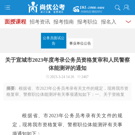
面授课程
招考资讯
报考指南
报考职位
报名入
口
打准考证
成绩查询
面试公告
录用公示
辅导
公务员面试公
告
事业单位公告
资料
面试热点
考试题库
模拟试题
历年真题
时
关于宣城市2023年度考录公务员资格复审和人民警察
政热点
视频课堂
学员风采
名师团队
考试专题
体能测评的通知
服务信息
2023-3-24 14:26
2467
摘要:
根据省、市2023年公务员考录有关文件的规定，现将我市资
格复审、警察职位体能测评有关事项通知如下：一、关于资格复
审（一）资格复审时间宣城市2023年度考录公务员资格复审工作
分两批进行。第一批乡镇职位和警察职位 ...
根据省、市2023年公务员考录有关文件的规
定，现将我市资格复审、警察职位体能测评有关事
项通知如下：