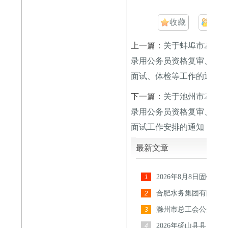
收藏
邀请
上一篇：
关于蚌埠市2023
录用公务员资格复审、体
面试、体检等工作的通知
下一篇：
关于池州市2023
录用公务员资格复审、体
面试工作安排的通知
最新文章
2026年8月8日固镇湖
1
备干部面试题
合肥水务集团有限公司2
2
招聘公告
滁州市总工会公开招聘
3
工会工作者和专
2026年砀山县县属国
4