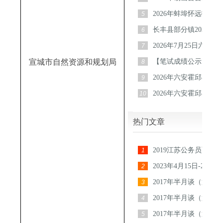
聘工作人员公告
2026年蚌埠怀远投资
5
公司招聘30人公
长丰县部分镇2026年
6
村（社区）后备
2026年7月25日六安
7
题
宣城市自然资源和规划局
【笔试成绩公示】长丰
8
镇2026年公开招
2026年六安霍邱县事
9
调10人公告
2026年六安霍邱县县
10
业公开招聘工作
热门文章
2019江苏公务员面试
1
节
2023年4月15日-23日
2
员面试真题汇总
2017年半月谈（第20
3
选）
2017年半月谈（第18
4
选）
2017年半月谈（第19
5