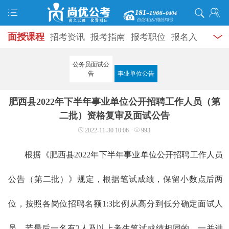
面授课程
招考资讯
报考指南
报考职位
报名入
口
打准考证
成绩查询
面试公告
录用公示
辅导
公务员面试公
告
事业单位公告
资料
面试热点
考试题库
模拟试题
历年真题
时
肥西县2022年下半年事业单位公开招聘工作人员（第
政热点
视频课堂
学员风采
名师团队
考试专题
二批）资格复审及面试公告
服务信息
2022-11-30 10:06
993
根据《肥西县2022年下半年事业单位公开招聘工作人员
公告（第二批）》规定，根据笔试成绩，保留小数点后两
位，按照各岗位招聘名额1:3比例从高分到低分确定面试人
员，若最后一名有2人及以上考生笔试成绩相同的，一并进