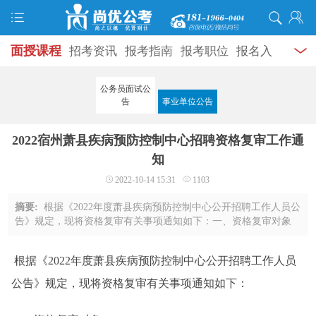
面授课程
招考资讯
报考指南
报考职位
报名入
口
打准考证
成绩查询
面试公告
录用公示
辅导
公务员面试公
告
事业单位公告
资料
面试热点
考试题库
模拟试题
历年真题
时
2022宿州萧县疾病预防控制中心招聘资格复审工作通
政热点
视频课堂
学员风采
名师团队
考试专题
知
服务信息
2022-10-14 15:31
1103
摘要:
根据《2022年度萧县疾病预防控制中心公开招聘工作人员公
告》规定，现将资格复审有关事项通知如下：一、资格复审对象
按照应聘人员笔试成绩从高分到低分顺序，根据招聘岗位计划
数，按3:1比例确定各岗位参加面试的人员 ...
根据《2022年度萧县疾病预防控制中心公开招聘工作人员
公告》规定，现将资格复审有关事项通知如下：