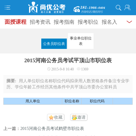
面授课程
招考资讯
报考指南
报考职位
报名入
口
打准考证
成绩查询
面试公告
录用公示
辅导
事业单位职位
公务员职位表
表
资料
面试热点
考试题库
模拟试题
历年真题
时
2015河南公务员考试平顶山市职位表
政热点
视频课堂
学员风采
名师团队
考试专题
2015-9-8 16:40
1369
服务信息
摘要:
用人单位职位名称职位代码拟录用人数资格条件备注专业学
历、学位年龄工作经历其他条件中共平顶山市委办公室科员
04001014文秘类大学本科以上18周岁以上、35周岁以下科员
04001021文秘类大学本科以上18周岁以上、35周岁 ...
用人单位
职位名称
职位代码
收藏
邀请
上一篇：
2015河南公务员考试鹤壁市职位表