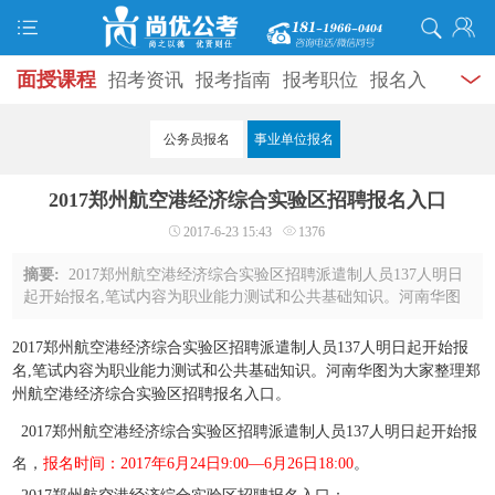
面授课程
招考资讯
报考指南
报考职位
报名入
口
打准考证
成绩查询
面试公告
录用公示
辅导
公务员报名
事业单位报名
资料
面试热点
考试题库
模拟试题
历年真题
时
2017郑州航空港经济综合实验区招聘报名入口
政热点
视频课堂
学员风采
名师团队
考试专题
2017-6-23 15:43
1376
服务信息
摘要:
2017郑州航空港经济综合实验区招聘派遣制人员137人明日
起开始报名,笔试内容为职业能力测试和公共基础知识。河南华图
为大家整理郑州航空港经济综合实验区招聘报名入口。 2017郑州
航空港经济综合实验区招聘派遣制人员1 ...
2017郑州航空港经济综合实验区招聘派遣制人员137人明日起开始报
名,笔试内容为职业能力测试和公共基础知识。河南华图为大家整理郑
州航空港经济综合实验区招聘报名入口。
2017郑州航空港经济综合实验区招聘派遣制人员137人明日起开始报
名，
报名时间：2017年6月24日9:00—6月26日18:00
。