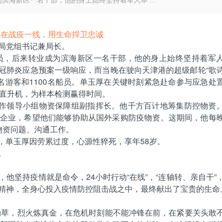
海新区一名干部，他的身上始终坚持着军人本 ...
牲在战疫一线，用生命捍卫忠诚
局党组书记兼局长。
员，后来转业成为滨海新区一名干部，他的身上始终坚持着军
对新冠肺炎应急预案一级响应，而当晚在驶向天津港的超级邮轮“歌
6名游客和1100名船员。单玉厚在关键时刻紧急赴命参与应急处
调直升机，为样本检测赢得时间。
工作领导小组物资保障组副指挥长。他千方百计地筹集防控物资
企业，希望他们能够协助从国外采购防疫物资。这期间，他每
物资问题、沟通工作。
后，单玉厚因劳累过度，心源性猝死，享年58岁。
。
他坚持疫情就是命令，24小时行动“在线”，“连轴转、亲自干”
精神，全身心投入疫情防控阻击战之中，最终献出了宝贵的生命
知劲草，烈火炼真金，在危机时刻能不能冲锋在前，在紧要关头敢