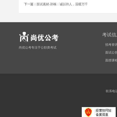
下一篇：
面试素材-孙楠：诚以待人，温暖万千
考
考试信
招考资
尚优公考专注于公职类考试
面试公
试
面授课
联系电话:4
论