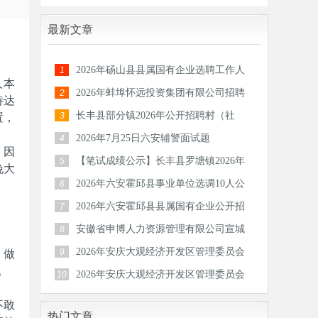
最新文章
2026年砀山县县属国有企业选聘工作人
1
人本
员公告
2026年蚌埠怀远投资集团有限公司招聘
2
诗达
30人公
置，
长丰县部分镇2026年公开招聘村（社
3
区）后备
2026年7月25日六安辅警面试题
4
。因
【笔试成绩公示】长丰县罗塘镇2026年
5
晚大
公开招
2026年六安霍邱县事业单位选调10人公
6
告
2026年六安霍邱县县属国有企业公开招
7
聘工作
安徽省申博人力资源管理有限公司宣城
8
分公司
，做
2026年安庆大观经济开发区管理委员会
9
。
公开招
2026年安庆大观经济开发区管理委员会
10
公开招
不敢
热门文章