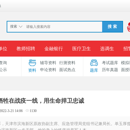
换
搜索
搜 索
单位
教师招聘
金融银行
医疗卫生
选调生
招
查询
辅导资料
行测资料
考试题库
模拟
报名入口
准考证打印
成绩查询
录用公示
考
公示
申论资料
面试热点
历年真题
面授
资料
题库
考试专题
服务中心
牺牲在战疫一线，用生命捍卫忠诚
2022-3-21 14:06
1130
厚，天津市滨海新区原政协副主席、应急管理局党组书记兼局长。单玉厚