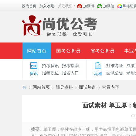
设为首页
加入收藏
关注我们：
加微博
加微信
风格切
网站首页
国考公务员
省考公务员
事业
招考资讯
报考指南
打准考证
成绩
面授课程
招考公告
面试公告
报考指导
报考职位
报名入口
面试公告
录用
资讯
流程
时政热点
视频课堂
名师团队
学员风采
网站首页
辅导资料
面试热点
查看内容
面试素材-单玉厚：
安
›
›
›
›
摘要:
单玉厚：牺牲在战疫一线，用生命捍卫忠诚单玉