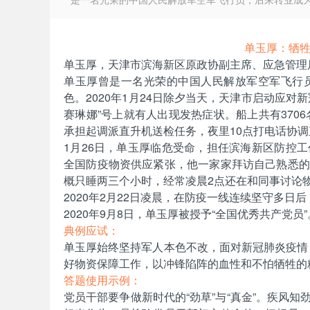
是一名光荣的中国人民解放军空军飞行员，后来转业成为滨
单玉厚：牺
单玉厚，天津市滨海新区原政协副主席、应急管理
单玉厚曾是一名光荣的中国人民解放军空军飞行
徽
色。2020年1月24日除夕当天，天津市启动应
赛琳娜”号上就有人出现发热症状。船上共有370
承担起调派直升机送检任务，夜里10点打电话协
1月26日，单玉厚临危受命，担任滨海新区防控
全国防疫物资供应紧张，他一家家拜访自己熟悉的
概只睡两三个小时，经常凌晨2点还在和同事讨论
2020年2月22日凌晨，在防疫一线连续坚守多日
2020年9月8日，单玉厚被授予“全国优秀共产党员”
公
典例应试：
单玉厚始终坚持军人本色不改，面对新冠肺炎疫情，
好物资保障工作，以冲锋陷阵的血性和不怕牺牲的
答题使用示例：
党员干部要争做新时代的“劲草”与“真金”。疾风