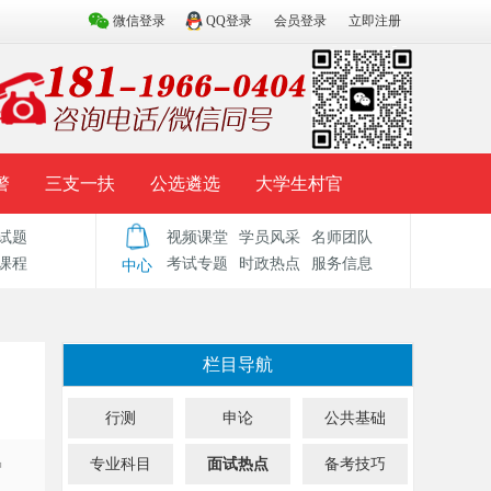
微信登录
QQ登录
会员登录
立即注册
警
三支一扶
公选遴选
大学生村官
试题
视频课堂
学员风采
名师团队
试题库
辅导资料
历年真题
模拟试题
课程
考试专题
时政热点
服务信息
中心
栏目导航
行测
申论
公共基础
专业科目
面试热点
备考技巧
曾