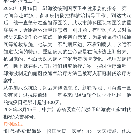
事件的抢救工作。
2020年1月19日，邱海波接到国家卫生健康委的指令，第一
时间奔赴武汉，参加疫情防控和救治指导工作。到达武汉
后，他一直坚守在金银潭医院、武汉市肺科医院等医院的重
症病区，近距离救治重症患者。刚开始，有些医护人员对高
感染风险操作心存顾虑，他便亲自示范，为患者施行机械通
气等抢救措施。他认为，不到病床边、不看到病人，永远不
知道疾病的特点。重症病人的生命都是在病床边上盯出来、
抢回来的。他白天深入病区了解患者病情变化、梳理发病特
点，晚上就在驻地与同行们研究治疗方案、探讨治疗流程，
邱海波制定的俯卧位通气治疗方法已被写入新冠肺炎诊疗方
案中。
从参加武汉抗疫，到后来转战东北、新疆等地，邱海波一直
没有离开过抗疫前线，一年多来已经辗转全国14个地区，他
的抗疫日程累计超过400天。
2020年3月15日，中共江苏省委宣传部授予邱海波江苏“时代
楷模”荣誉称号。
典例应试：
“时代楷模”邱海波，报国为民，医者仁心，大医精诚。他以