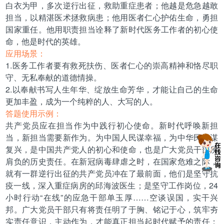
白衣为甲，多次逆行出征，救助重症患者；他越是危急越敢
担当，以精湛医术拯救病患；他用医者仁心护佑生命，勇担
国家重任。他用职责担当诠释了新时代医务工作者的初心使
命，他是时代的英雄。
应用场景：
1.医务工作者要有救死扶伤、医者仁心的崇高精神和恪尽职
守、无私奉献的道德情操。
2.以奉献书写人生年华、绽放生命芳华，才能让自己的生命
更加丰盈，成为一个纯粹的人、大写的人。
答题使用示例：
共产党员应在担当作为中践行初心使命。新时代呼唤新担
当，新担当需要新作为。为中国人民谋幸福，为中华民族谋
复兴，是中国共产党人的初心和使命，也是广大党员干部所
肩负的历史责任。在新冠病毒肆虐之时，在国家危难之际，
就有一群逆行出征的共产党员冲在了最前面，他们是坚守抗
疫一线，深入重症病房的邱海波医生；是坚守工作岗位，24
小时行动“在线”的应急干部单玉厚……空谈误国，实干兴
邦。广大党员干部只有将责任明了于胸、铭记于心，筑牢夯
实责任意识，主动作为，才能真正担当起时代赋予的责任；