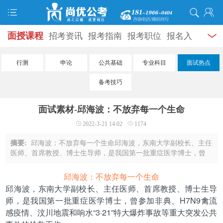
面授课程
招考资讯
报考指南
报考职位
报名入
口
打准考证
成绩查询
面试公告
录用公示
辅导
行测
申论
公共基础
专业科目
面试热点
资料
面试热点
考试题库
模拟试题
历年真题
时
备考技巧
政热点
视频课堂
学员风采
名师团队
考试专题
面试素材-邱海波：不放弃每一个生命
服务信息
2022-3-21 14:02
1174
摘要:
邱海波：不放弃每一个生命邱海波，东南大学副校长、主任
医师、首席教授、博士生导师，是我国第一批重症医学博士，曾
参加非典、H7N9禽流感疫情、汶川地震和响水“3·21”特大爆炸事
故等重大突发公共事件的抢救工作。2 ...
邱海波：不放弃每一个生命
邱海波，东南大学副校长、主任医师、首席教授、博士生导
师，是我国第一批重症医学博士，曾参加非典、H7N9禽流
感疫情、汶川地震和响水“3·21”特大爆炸事故等重大突发公共