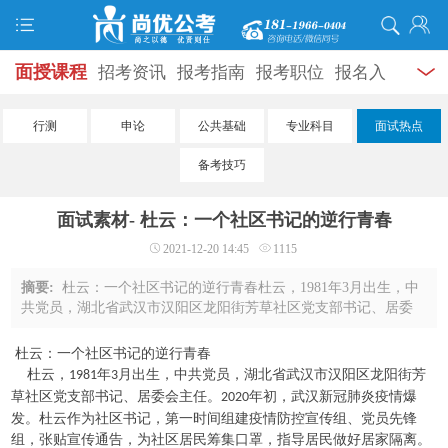
面授课程
招考资讯
报考指南
报考职位
报名入
口
打准考证
成绩查询
面试公告
录用公示
辅导
行测
申论
公共基础
专业科目
面试热点
资料
面试热点
考试题库
模拟试题
历年真题
时
备考技巧
政热点
视频课堂
学员风采
名师团队
考试专题
面试素材- 杜云：一个社区书记的逆行青春
服务信息
2021-12-20 14:45
1115
摘要:
杜云：一个社区书记的逆行青春杜云，1981年3月出生，中
共党员，湖北省武汉市汉阳区龙阳街芳草社区党支部书记、居委
会主任。2020年初，武汉新冠肺炎疫情爆发。杜云作为社区书
记，第一时间组建疫情防控宣传组、党员先 ...
杜云：一个社区书记的逆行青春
杜云，
年
月出生，中共党员，湖北省武汉市汉阳区龙阳街芳
1981
3
草社区党支部书记、居委会主任。
年初，武汉新冠肺炎疫情爆
2020
发。杜云作为社区书记，第一时间组建疫情防控宣传组、党员先锋
组，张贴宣传通告，为社区居民筹集口罩，指导居民做好居家隔离。