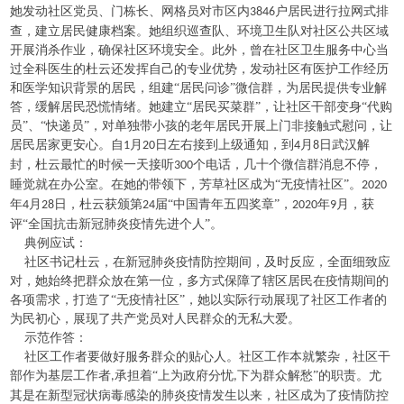
她发动社区党员、门栋长、网格员对市区内
户居民进行拉网式排
3846
查，建立居民健康档案。她组织巡查队、环境卫生队对社区公共区域
开展消杀作业，确保社区环境安全。此外，曾在社区卫生服务中心当
过全科医生的杜云还发挥自己的专业优势，发动社区有医护工作经历
和医学知识背景的居民，组建“居民问诊”微信群，为居民提供专业解
答，缓解居民恐慌情绪。她建立“居民买菜群”，让社区干部变身“代购
员”、“快递员”，对单独带小孩的老年居民开展上门非接触式慰问，让
居民居家更安心。自
月
日左右接到上级通知，到
月
日武汉解
1
20
4
8
封，杜云最忙的时候一天接听
个电话，几十个微信群消息不停，
300
睡觉就在办公室。在她的带领下，芳草社区成为“无疫情社区”。
2020
年
月
日，杜云获颁第
届“中国青年五四奖章”，
年
月，获
4
28
24
2020
9
评“全国抗击新冠肺炎疫情先进个人”。
典例应试：
社区书记杜云，在新冠肺炎疫情防控期间，及时反应，全面细致应
对，她始终把群众放在第一位，多方式保障了辖区居民在疫情期间的
各项需求，打造了
“无疫情社区”，她以实际行动展现了社区工作者的
为民初心，展现了共产党员对人民群众的无私大爱。
示范作答：
社区工作者要做好服务群众的贴心人。社区工作本就繁杂，社区干
部作为基层工作者
承担着“上为政府分忧
下为群众解愁”的职责。尤
,
,
其是在新型冠状病毒感染的肺炎疫情发生以来，社区成为了疫情防控