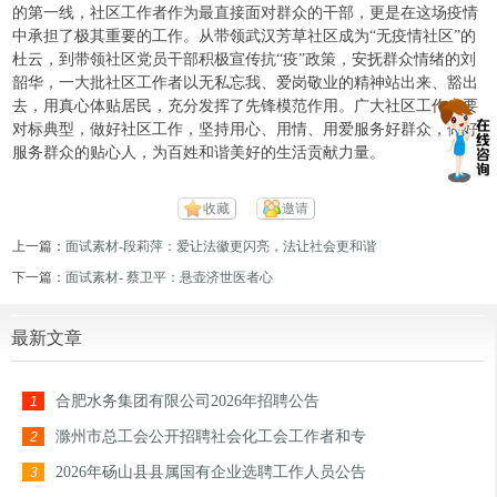
的第一线，社区工作者作为最直接面对群众的干部，更是在这场疫情
中承担了极其重要的工作。从带领武汉芳草社区成为“无疫情社区”的
杜云，到带领社区党员干部积极宣传抗“疫”政策，安抚群众情绪的刘
韶华，一大批社区工作者以无私忘我、爱岗敬业的精神站出来、豁出
去，用真心体贴居民，充分发挥了先锋模范作用。广大社区工作者要
对标典型，做好社区工作，坚持用心、用情、用爱服务好群众，做好
服务群众的贴心人，为百姓和谐美好的生活贡献力量。
收藏
邀请
上一篇：
面试素材-段莉萍：爱让法徽更闪亮，法让社会更和谐
下一篇：
面试素材- 蔡卫平：悬壶济世医者心
最新文章
合肥水务集团有限公司2026年招聘公告
1
滁州市总工会公开招聘社会化工会工作者和专
2
2026年砀山县县属国有企业选聘工作人员公告
3