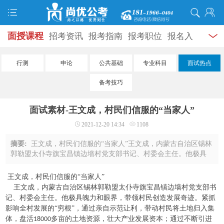
面授课程
招考资讯
报考指南
报考职位
报名入
口
打准考证
成绩查询
面试公告
录用公示
辅导
行测
申论
公共基础
专业科目
面试热点
资料
面试热点
考试题库
模拟试题
历年真题
时
备考技巧
政热点
视频课堂
学员风采
名师团队
考试专题
面试素材-王文成，村民们信服的“当家人”
服务信息
2021-12-20 14:34
1108
摘要:
王文成，村民们信服的“当家人”王文成，内蒙古自治区锡林
郭勒盟太仆寺旗宝昌镇边墙村党支部书记、村委会主任。他极具
魄力和眼界，带领村民创造发展奇迹。紧抓影响全村发展的“穷
根”，通过亲自示范让利，带动村民将 ...
王文成，村民们信服的
“当家人”
王文成，内蒙古自治区锡林郭勒盟太仆寺旗宝昌镇边墙村党支部书
记、村委会主任。他极具魄力和眼界，带领村民创造发展奇迹。紧抓
影响全村发展的
“穷根”，通过亲自示范让利，带动村民将土地归入集
体，盘活
多亩的土地资源，壮大产业发展资本；通过不断引进
18000