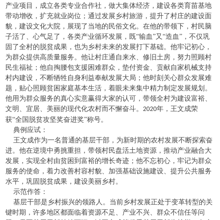
产业项目，成立各类专业合作社，做大集体经济，建设各类育苗基地
带动增收，扩充就业岗位；通过发展乡村旅游，提升了村庄的建设面
貌，建设文化大院，展现了当地的民俗文化。在他的带领下，村民脑
子活了、心气足了，各类产业循环发展，既“输血”又“造血”，不仅巩
固了全村的脱贫成果，也为乡村未来的发展打下基础。他牢记初心，
为群众提供高质量服务。他让村庄通自来水、修旧土房，努力照顾村
民生福祉；他自掏腰包支援困难群众，垫付资金、贡献自家机械支持
村内建设，不断牺牲自身利益奉献发展大局；他时刻关心群众发展难
题，贴心照顾贫困家庭基本生活，着眼未来集中精力制定发展规划。
他用为群众服务的真心实意赢得大家的认可，带领全村为建设富裕、
文明、宜居、美丽的现代化农村而不懈奋斗。
年，王文成荣
2020
获“全国脱贫攻坚奖奋进奖”称号。
典例应试：
王文成作为一名普通的基层干部，为新时期的农村发展不断探索奋
进。他在逆境中勇挑重担，带领村民盘活土地资源，推动产业融合大
发展，实现全村由贫困到富裕的增长奇迹；他不忘初心，牢记为群众
服务的使命，着力改善村容村貌、加强基础设施建设、提升公共服务
水平，巩固脱贫成果，建设美丽乡村。
示范作答：
基层干部是乡村振兴的领路人。当前乡村发展正处于变革转型的关
键时期，许多地区都面临着资源不足、产业不兴、群众不信任等问