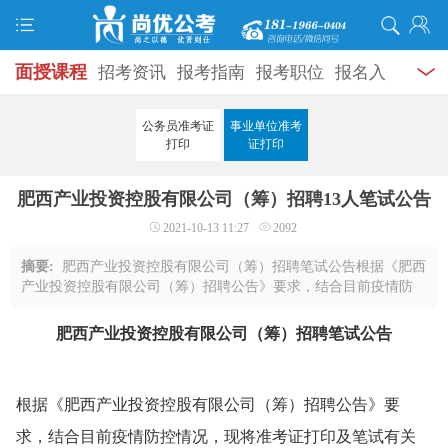
面授课程
招考资讯
报考指南
报考职位
报名入
口
打准考证
成绩查询
面试公告
录用公示
辅导
公务员准考证
事业单位准考
打印
证打印
资料
面试热点
考试题库
模拟试题
历年真题
时
肥西产业投资控股有限公司（筹）招聘13人笔试公告
政热点
视频课堂
学员风采
名师团队
考试专题
2021-10-13 11:27
2092
服务信息
摘要:
肥西产业投资控股有限公司（筹）招聘笔试公告根据《肥西
产业投资控股有限公司（筹）招聘公告》要求，结合目前疫情防
控情况，现将准考证打印及笔试有关工作通知如下：一、笔试准
考证打印打印时间：2021年10月14日9:00 ...
肥西产业投资控股有限公司（筹）招聘笔试公告
根据《肥西产业投资控股有限公司（筹）招聘公告》要
求，结合目前疫情防控情况，现将准考证打印及笔试有关