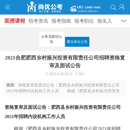
面授课程
招考资讯
报考指南
报考职位
报名入
口
打准考证
成绩查询
面试公告
录用公示
辅导
公务员面试公
告
事业单位公告
资料
面试热点
考试题库
模拟试题
历年真题
时
2021合肥肥西乡村振兴投资有限责任公司招聘资格复
政热点
视频课堂
学员风采
名师团队
考试专题
审及面试公告
服务信息
2021-9-29 18:12
921
摘要:
资格复审及面试公告：肥西县乡村振兴投资有限责任公司
2021年招聘内设机构工作人员 根据《肥西县乡村振兴投资有
限责任公司2021年招聘内设机构工作人员公告》及调整公告要
求，笔试成绩(保留至小数点后两位)从高分到 ...
资格复审及面试公告：肥西县乡村振兴投资有限责任公司
2021年招聘内设机构工作人员
根据《肥西县乡村振兴投资有限责任公司2021年招聘