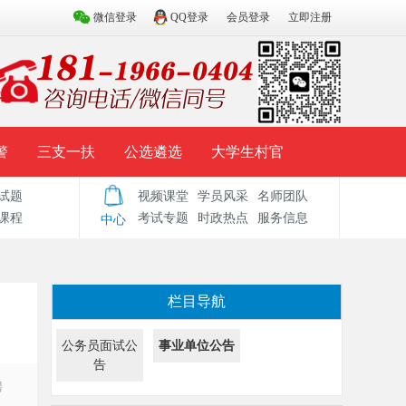
微信登录
QQ登录
会员登录
立即注册
警
三支一扶
公选遴选
大学生村官
试题
视频课堂
学员风采
名师团队
试题库
辅导资料
历年真题
模拟试题
课程
考试专题
时政热点
服务信息
中心
栏目导航
公务员面试公
事业单位公告
告
聘