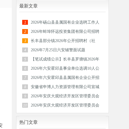
最新文章
2026年砀山县县属国有企业选聘工作人
1
员公告
2026年蚌埠怀远投资集团有限公司招聘
2
30人公
长丰县部分镇2026年公开招聘村（社
3
投
区）后备
2026年7月25日六安辅警面试题
4
【笔试成绩公示】长丰县罗塘镇2026年
5
公开招
2026年六安霍邱县事业单位选调10人公
6
告
2026年六安霍邱县县属国有企业公开招
7
聘工作
安徽省申博人力资源管理有限公司宣城
8
分公司
2026年安庆大观经济开发区管理委员会
9
公开招
2026年安庆大观经济开发区管理委员会
10
公开招
热门文章
安