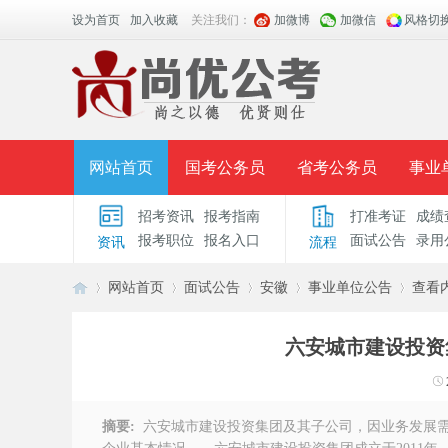
设为首页
加入收藏
关注我们：
加微博
加微信
风格切
网站首页
国考公务员
省考公务员
事业
招考资讯
报考指南
打准考证
成绩
面授课程
招考公告
面试公告
报考指导
报考职位
报名入口
面试公告
录用
资讯
流程
时政热点
视频课堂
名师团队
学员风采
网站首页
面试公告
安徽
事业单位公告
查看
六安城市建设投资集
安
›
›
›
›
›
摘要:
六安城市建设投资集团及其子公司，因业务发展