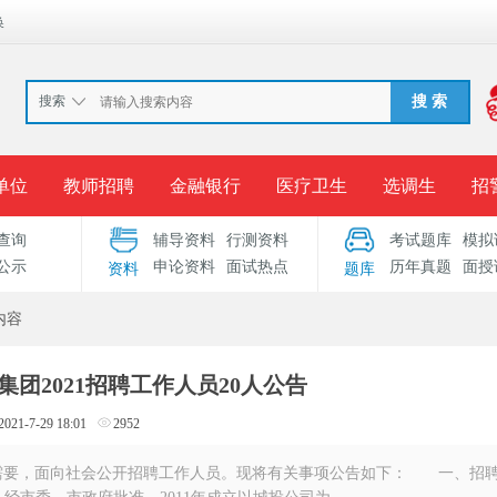
换
搜索
搜 索
单位
教师招聘
金融银行
医疗卫生
选调生
招
查询
辅导资料
行测资料
考试题库
模拟
报名入口
准考证打印
成绩查询
录用公示
考
公示
申论资料
面试热点
历年真题
面授
资料
题库
考试专题
服务中心
内容
团2021招聘工作人员20人公告
2021-7-29 18:01
2952
需要，面向社会公开招聘工作人员。现将有关事项公告如下： 一、招