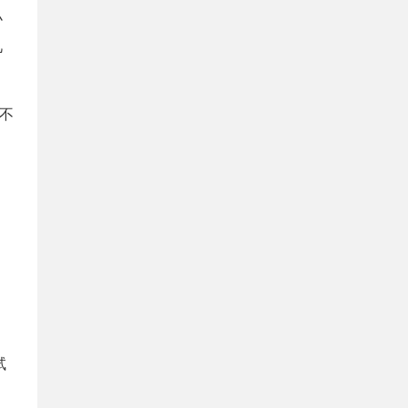
小
凡
，不
试