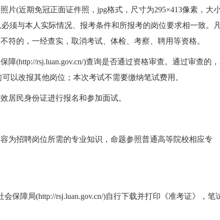
(近期免冠正面证件照，jpg格式，尺寸为295×413像素，大
的信息必须与本人实际情况、报考条件和所报考的岗位要求相一致。
定不符的，一经查实，取消考试、体检、考察、聘用等资格。
//rsj.luan.gov.cn/)查询是否通过资格审查。通过审查的
00前可以改报其他岗位；本次考试不需要缴纳笔试费用。
效居民身份证进行报名和参加面试。
为招聘岗位所需的专业知识，命题参照普通高等院校相应专
ttp://rsj.luan.gov.cn/)自行下载并打印《准考证》，笔