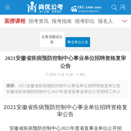
面授课程
招考资讯
报考指南
报考职位
报名入
口
打准考证
成绩查询
面试公告
录用公示
辅导
公务员面试公
告
事业单位公告
资料
面试热点
考试题库
模拟试题
历年真题
时
2021安徽省疾病预防控制中心事业单位招聘资格复审
政热点
视频课堂
学员风采
名师团队
考试专题
公告
服务信息
2021-7-14 11:28
901
摘要:
2021安徽省疾病预防控制中心事业单位招聘资格复审公告
安徽省疾病预防控制中心2021年度省直事业单位公开招聘工作人
员资格复审工作已结束，共有19名考生通过资格复审，具体名单
如下：岗位代码招聘人数排序准考证号姓 ...
2021安徽省疾病预防控制中心事业单位招聘资格复
审公告
安徽省疾病预防控制中心2021年度省直事业单位公开招