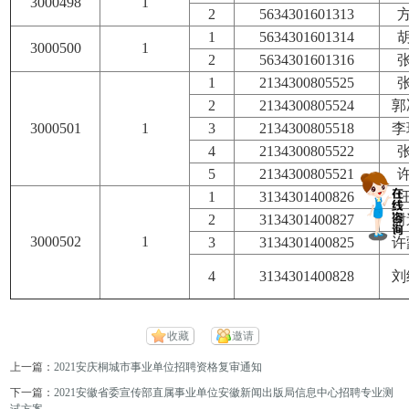
3000498
1
2
5634301601313
方
1
5634301601314
胡
3000500
1
2
5634301601316
张
1
2134300805525
张
2
2134300805524
郭
3000501
1
3
2134300805518
李
4
2134300805522
张
5
2134300805521
许
1
3134301400826
汪
2
3134301400827
谢
3000502
1
3
3134301400825
许
4
3134301400828
刘
收藏
邀请
上一篇：
2021安庆桐城市事业单位招聘资格复审通知
下一篇：
2021安徽省委宣传部直属事业单位安徽新闻出版局信息中心招聘专业测