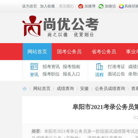
设为首页
加入收藏
关注我们：
加微博
加微信
风格切
网站首页
国考公务员
省考公务员
事业
招考资讯
报考指南
打准考证
成绩
面授课程
招考公告
面试公告
报考指导
报考职位
报名入口
面试公告
录用
资讯
流程
时政热点
视频课堂
名师团队
学员风采
网站首页
成绩查询
安徽
公务员成绩查询
查
阜阳市2021考录公务
安
›
›
›
›
›
摘要:
阜阳市2021考录公务员第一阶段面试成绩暨考试