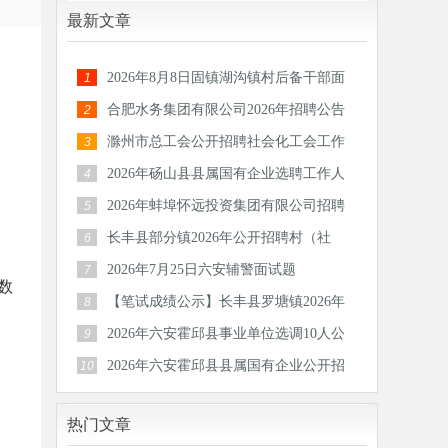
最新文章
2026年8月8日固镇湖沟镇村后备干部面
1
试题
合肥水务集团有限公司2026年招聘公告
2
滁州市总工会公开招聘社会化工会工作
3
者和专
2026年砀山县县属国有企业选聘工作人
4
员公告
2026年蚌埠怀远投资集团有限公司招聘
5
30人公
长丰县部分镇2026年公开招聘村（社
6
区）后备
2026年7月25日六安辅警面试题
7
数
【笔试成绩公示】长丰县罗塘镇2026年
8
公开招
2026年六安霍邱县事业单位选调10人公
9
告
2026年六安霍邱县县属国有企业公开招
10
聘工作
热门文章