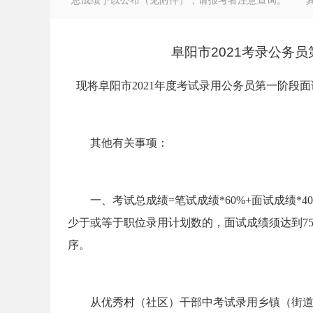
总成绩予以公布（见附件），请报考者注意查询。 其他
阜阳市2021考录公务
现将阜阳市2021年度考试录用公务员第一阶段
徽
其他有关事项：
一、考试总成绩=笔试成绩*60%+面试成绩*4
少于或等于职位录用计划数的，面试成绩须达到7
公
序。
从优秀村（社区）干部中考试录用乡镇（街道）机