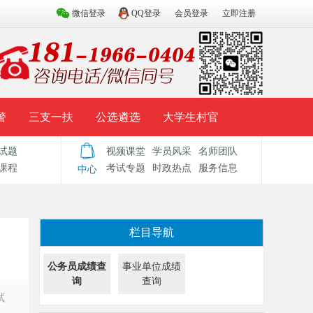
微信登录
QQ登录
会员登录
立即注册
警
三支一扶
公选遴选
大学生村官
试题
视频课堂
学员风采
名师团队
试题库
辅导资料
历年真题
模拟试题
课程
考试专题
时政热点
服务信息
中心
栏目导航
公务员成绩查
事业单位成绩
询
查询
试