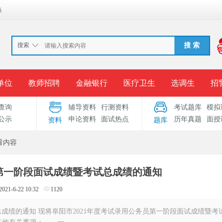
换
搜索
搜 索
单位
教师招聘
金融银行
医疗卫生
选调生
招
查询
辅导资料
行测资料
考试题库
模拟
报名入口
准考证打印
成绩查询
录用公示
考
公示
申论资料
面试热点
历年真题
面授
资料
题库
考试专题
服务中心
看内容
员第一阶段面试成绩暨考试总成绩的通知
2021-6-22 10:32
1120
总成绩的通知 现将阜阳市2021年度考试录用公务员第一阶段面试成绩暨考