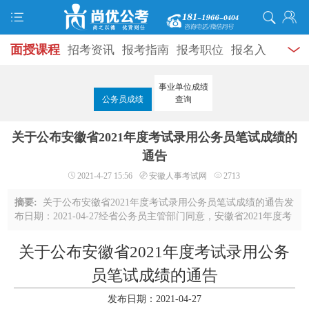
面授课程
招考资讯
报考指南
报考职位
报名入
口
打准考证
成绩查询
面试公告
录用公示
辅导
事业单位成绩
公务员成绩
查询
资料
面试热点
考试题库
模拟试题
历年真题
时
关于公布安徽省2021年度考试录用公务员笔试成绩的
政热点
视频课堂
学员风采
名师团队
考试专题
通告
服务信息
2021-4-27 15:56
安徽人事考试网
2713
摘要:
关于公布安徽省2021年度考试录用公务员笔试成绩的通告发
布日期：2021-04-27经省公务员主管部门同意，安徽省2021年度考
试录用公务员笔试成绩定于4月27日16时公布。考生可登录安徽省
人事考试网“安徽省2021年度考试录 ...
关于公布安徽省2021年度考试录用公务
员笔试成绩的通告
发布日期：2021-04-27