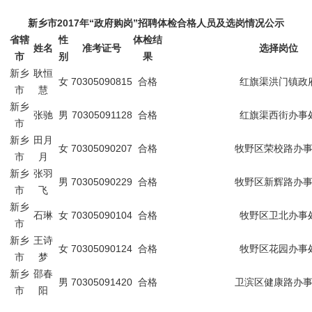
新乡市2017年“政府购岗”招聘体检合格人员及选岗情况公示
省辖
性
体检结
姓名
准考证号
选择岗位
市
别
果
新乡
耿恒
女
70305090815
合格
红旗渠洪门镇政
市
慧
新乡
张驰
男
70305091128
合格
红旗渠西街办事
市
新乡
田月
女
70305090207
合格
牧野区荣校路办
市
月
新乡
张羽
男
70305090229
合格
牧野区新辉路办
市
飞
新乡
石琳
女
70305090104
合格
牧野区卫北办事
市
新乡
王诗
女
70305090124
合格
牧野区花园办事
市
梦
新乡
邵春
男
70305091420
合格
卫滨区健康路办
市
阳