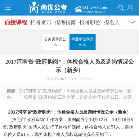
面授课程
招考资讯
报考指南
报考职位
报名入
口
打准考证
成绩查询
面试公告
录用公示
辅导
公务员录用公
事业单位录用
示
公示
资料
面试热点
考试题库
模拟试题
历年真题
时
2017河南省“政府购岗”：体检合格人员及选岗情况公
政热点
视频课堂
学员风采
名师团队
考试专题
示（新乡）
服务信息
2017-10-31 10:39
1692
摘要:
2017河南省“政府购岗”：体检合格人员及选岗情况公示（新
乡） 按照市“政府购岗”工作方案，市购岗办于10月12日、10月
18日组织“政府购岗”招聘人员进行了体检和选岗，体检合格人员51
人，选择岗位人员51人，现将 ...
2017河南省“政府购岗”：体检合格人员及选岗情况公示（新乡）
按照市“政府购岗”工作方案，市购岗办于10月12日、10月18日组
织“政府购岗”招聘人员进行了体检和选岗，体检合格人员51人，选择
岗位人员51人，现将体检合格人员和选岗情况公示如下：