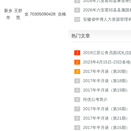
2026年六安霍邱县事业单
8
2026年六安霍邱县县属
新乡
王舒
9
女
70305090428
合格
市
莞
工作
安徽省申博人力资源管理
10
公司
热门文章
2019江苏公务员面试礼仪
1
2023年4月15日-23日
2
汇总
2017年半月谈（第20期
3
2017年半月谈（第18期
4
2017年半月谈（第19期
5
尚优公考简介
6
2017年半月谈（第16期
7
2017年半月谈（第21期
8
2017年半月谈（第15期
9