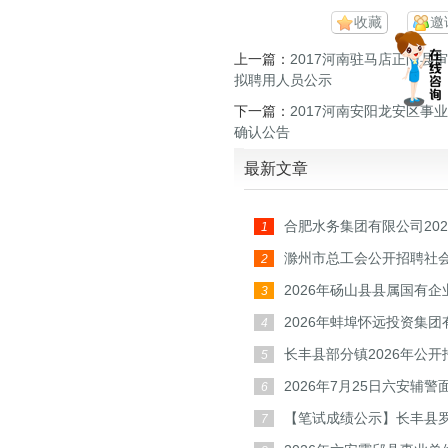
收藏
邀
上一篇：
2017河南驻马店正阳县
拟聘用人员公示
下一篇：
2017河南安阳龙安区事
确认公告
最新文章
合肥水务集团有限公司20
1
滁州市总工会公开招聘社
2
和专
2026年砀山县县属国有
3
公告
2026年蚌埠怀远投资集团
4
人公
长丰县部分镇2026年公
5
后备
2026年7月25日六安辅警
6
【笔试成绩公示】长丰县罗
7
开招