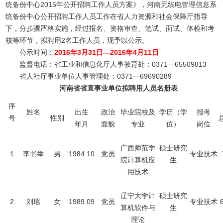
统备份中心2015年公开招聘工作人员方案》，河南无线电管理信息系
统备份中心公开招聘工作人员工作在省人力资源和社会保障厅指导
下，分步骤严格实施，经过报名、资格审查、笔试、面试、体检和考
核等环节，拟聘用2名工作人员，现予以公示。
公示时间：
2016年3月31日—2016年4月11日
监督电话：省工业和信息化厅人事教育处：0371—65509813
省人社厅事业单位人事管理处：0371—69690289
河南省省直事业单位拟聘用人员名册表
序
姓名
出生
政治
毕业院校及
学历（学
报考
号
性别
年月
面貌
专业
位）
岗位
广西师范学
硕士研究
1
李书举
男
1984.10
党员
专业技术
院计算机应
生
用技术
辽宁大学计
硕士研究
2
刘瑶
女
1989.09
党员
专业技术
算机软件与
生
理论