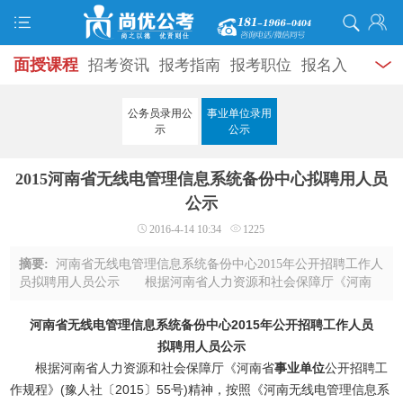
面授课程
招考资讯
报考指南
报考职位
报名入
口
打准考证
成绩查询
面试公告
录用公示
辅导
公务员录用公
事业单位录用
示
公示
资料
面试热点
考试题库
模拟试题
历年真题
时
2015河南省无线电管理信息系统备份中心拟聘用人员
政热点
视频课堂
学员风采
名师团队
考试专题
公示
服务信息
2016-4-14 10:34
1225
摘要:
河南省无线电管理信息系统备份中心2015年公开招聘工作人
员拟聘用人员公示 根据河南省人力资源和社会保障厅《河南
省事业单位公开招聘工作规程》(豫人社〔2015〕55号)精神，按照
《河南无线电管理信息系统备份中心20 ...
河南省无线电管理信息系统备份中心2015年公开招聘工作人员
拟聘用人员公示
根据河南省人力资源和社会保障厅《河南省
事业单位
公开招聘工
作规程》(豫人社〔2015〕55号)精神，按照《河南无线电管理信息系