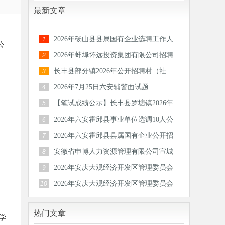
最新文章
2026年砀山县县属国有企业选聘工作人
1
公
员公告
2026年蚌埠怀远投资集团有限公司招聘
2
30人公
长丰县部分镇2026年公开招聘村（社
3
区）后备
2026年7月25日六安辅警面试题
4
【笔试成绩公示】长丰县罗塘镇2026年
5
公开招
2026年六安霍邱县事业单位选调10人公
6
告
2026年六安霍邱县县属国有企业公开招
7
聘工作
安徽省申博人力资源管理有限公司宣城
8
分公司
2026年安庆大观经济开发区管理委员会
9
公开招
2026年安庆大观经济开发区管理委员会
10
公开招
热门文章
学