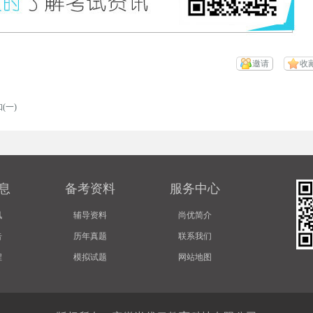
邀请
收
(一)
息
备考资料
服务中心
讯
辅导资料
尚优简介
告
历年真题
联系我们
程
模拟试题
网站地图