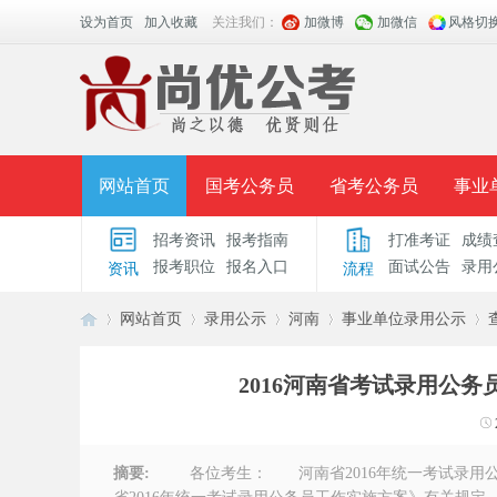
设为首页
加入收藏
关注我们：
加微博
加微信
风格切
网站首页
国考公务员
省考公务员
事业
招考资讯
报考指南
打准考证
成绩
面授课程
招考公告
面试公告
报考指导
报考职位
报名入口
面试公告
录用
资讯
流程
时政热点
视频课堂
名师团队
学员风采
网站首页
录用公示
河南
事业单位录用公示
2016河南省考试录用公
安
›
›
›
›
›
摘要:
各位考生： 河南省2016年统一考试录用公