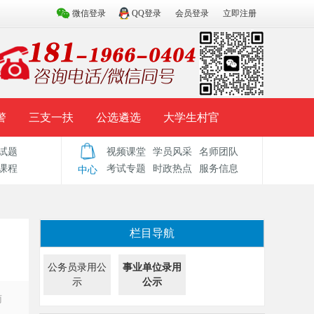
微信登录
QQ登录
会员登录
立即注册
警
三支一扶
公选遴选
大学生村官
试题
视频课堂
学员风采
名师团队
试题库
辅导资料
历年真题
模拟试题
课程
考试专题
时政热点
服务信息
中心
栏目导航
公务员录用公
事业单位录用
示
公示
南