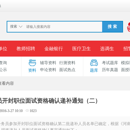
换
搜索
搜 索
单位
教师招聘
金融银行
医疗卫生
选调生
招
查询
辅导资料
行测资料
考试题库
模拟
报名入口
准考证打印
成绩查询
录用公示
考
公示
申论资料
面试热点
历年真题
面授
资料
题库
考试专题
服务中心
查看内容
务员开封职位面试资格确认递补通知（二）
2016-3-27 10:10
1023
务员参加开封职位面试资格确认第二批递补人员名单已确定，根据《河