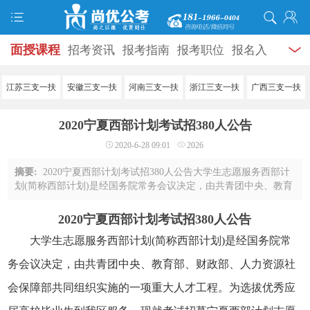
面授课程
招考资讯
报考指南
报考职位
报名入
口
打准考证
成绩查询
面试公告
录用公示
辅导
江苏三支一扶
安徽三支一扶
河南三支一扶
浙江三支一扶
广西三支一扶
资料
面试热点
考试题库
模拟试题
历年真题
时
2020宁夏西部计划考试招380人公告
政热点
视频课堂
学员风采
名师团队
考试专题
2020-6-28 09:01
2026
服务信息
摘要:
2020宁夏西部计划考试招380人公告大学生志愿服务西部计
划(简称西部计划)是经国务院常务会议决定，由共青团中央、教育
部、财政部、人力资源社会保障部共同组织实施的一项重大人才
工程。为选拔优秀应届高校毕业生到我 ...
2020宁夏西部计划考试招380人公告
大学生志愿服务西部计划(简称西部计划)是经国务院常
务会议决定，由共青团中央、教育部、财政部、人力资源社
会保障部共同组织实施的一项重大人才工程。为选拔优秀应