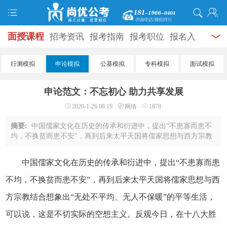
面授课程
招考资讯
报考指南
报考职位
报名入
口
打准考证
成绩查询
面试公告
录用公示
辅导
行测模拟
申论模拟
公基模拟
专科模拟
面试模拟
资料
面试热点
考试题库
模拟试题
历年真题
时
申论范文：不忘初心 助力共享发展
政热点
视频课堂
学员风采
名师团队
考试专题
2020-1-26 08:19
网络
1878
服务信息
摘要:
中国儒家文化在历史的传承和衍进中，提出“不患寡而患不
均，不换贫而患不安”，再到后来太平天国将儒家思想与西方宗教
结合想象出“无处不平均、无人不保暖”的平等生活，可以说，这是
不切实际的空想主义。反观今日， ...
中国儒家文化在历史的传承和衍进中，提出“不患寡而患
不均，不换贫而患不安”，再到后来太平天国将儒家思想与西
方宗教结合想象出“无处不平均、无人不保暖”的平等生活，
可以说，这是不切实际的空想主义。反观今日，在十八大胜