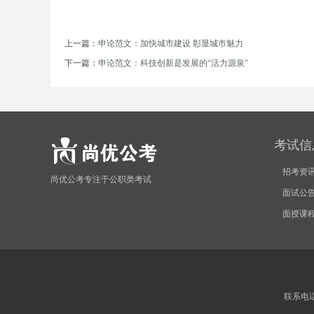
考
上一篇：
申论范文：加快城市建设 彰显城市魅力
下一篇：
申论范文：科技创新是发展的“活力源泉”
考试信
试
招考资
尚优公考专注于公职类考试
面试公
面授课
联系电话:4
论