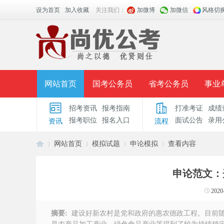
设为首页
加入收藏
关注我们：
加微博
加微信
风格切
网站首页
国考公务员
省考公务员
事业
招考资讯
报考指南
打准考证
成绩
面授课程
招考公告
面试公告
报考指导
报考职位
报名入口
面试公告
录用
资讯
流程
时政热点
视频课堂
名师团队
学员风采
网站首页
模拟试题
申论模拟
查看内容
申论范文：
安
›
›
›
›
2020
摘要:
建设好新农村是党和政府的惠农德政工程。目前