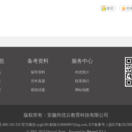
邀请
收
息
备考资料
服务中心
讯
辅导资料
尚优简介
告
历年真题
联系我们
程
模拟试题
网站地图
版权所有：安徽尚优云教育科技有限公司
00-310-320 官方微信:sygk100 邮箱:616060907@qq.com; ICP备案号: (
皖ICP备20230
© 2001-2023
Discuz! Team
.
Powered by
Discuz!
X3.4