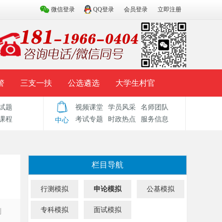
微信登录
QQ登录
会员登录
立即注册
警
三支一扶
公选遴选
大学生村官
试题
视频课堂
学员风采
名师团队
试题库
辅导资料
历年真题
模拟试题
课程
考试专题
时政热点
服务信息
中心
栏目导航
行测模拟
申论模拟
公基模拟
专科模拟
面试模拟
别