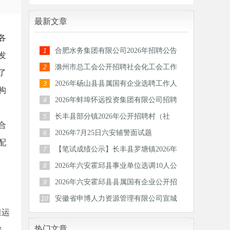
最新文章
各
合肥水务集团有限公司2026年招聘公告
1
发
滁州市总工会公开招聘社会化工会工作
2
了
者和专
2026年砀山县县属国有企业选聘工作人
3
构
员公告
2026年蚌埠怀远投资集团有限公司招聘
4
30人公
长丰县部分镇2026年公开招聘村（社
5
合
区）后备
2026年7月25日六安辅警面试题
6
配
【笔试成绩公示】长丰县罗塘镇2026年
7
公开招
2026年六安霍邱县事业单位选调10人公
8
告
2026年六安霍邱县县属国有企业公开招
9
聘工作
安徽省申博人力资源管理有限公司宣城
10
准运
分公司
热门文章
按