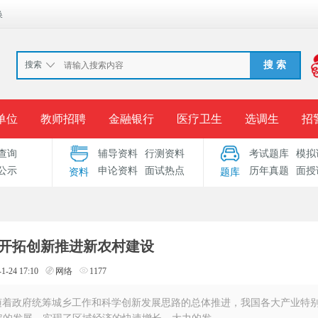
换
搜索
搜 索
单位
教师招聘
金融银行
医疗卫生
选调生
招
查询
辅导资料
行测资料
考试题库
模拟
报名入口
准考证打印
成绩查询
录用公示
考
公示
申论资料
面试热点
历年真题
面授
资料
题库
考试专题
服务中心
开拓创新推进新农村建设
-1-24 17:10
网络
1177
随着政府统筹城乡工作和科学创新发展思路的总体推进，我国各大产业特