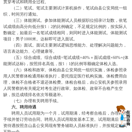
贯穿考试和聘用全过程。
（二）笔试。笔试主要测试计算机操作，笔试由县公安局统一组
织，时间另行通知。
（三）体能测试。参加体能测试人员根据职位招录计划数，依笔
试成绩由高分向低分按1：2的比例确定，不足规定比例的，按实际人
数确定，如最后一名笔试成绩相同，则同时进入体能测试。体能测试
项目：男子1000米。达标即可进入面试。
（四）面试。面试主要测试逻辑思维能力、处理解决问题能力，
语言表达能力、心理健康等。
（五）综合成绩。综合成绩=笔试成绩×40%＋面试成绩×60%+(体
能测试达标)，按照排名高低，按1：1的比例等额确定体检人选。
（六）体检和政审。体检由县公安局统一组织实施，体检参照录
用人民警察体检通用标准执行，委托指定医疗机构实施。体检费用自
理，体检不合格者不退还体检费。体检合格后，由公安机关参照录用
人民警察的有关规定对考生进行政审。如体检、政审不合格产生空
缺，按总成绩排名依次等额递补。
（七）办理有关聘用手续。
六、聘用待遇
聘用人员试用期为一个月，试用期满，经考察合格后，办理聘用
手续并签订劳动合同。聘用人员试用期发基本工资。试用期满后，工
资待遇按照含山县公安局现有警务辅助人员标准执行，并按规定购买
五险一金。