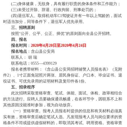
(二)身体健康，无纹身，具有履行职责的身体条件和工作能力；
(三)未受过开除、辞退、行政拘留、刑事处罚的；
(四)退伍军人、取得机动车C1驾驶证并有一年以上驾龄的，面试
时适当加分，同等条件下，退伍军人优先录用。
三、招聘原则
按照“公开、公平、公正、择优”的原则面向全县公开招聘。
四、报名
报名时间
：
2020年4月20日至2020年4月24日
报名地点
：含山县公安局
联系人： 胡 瑞
联系电话：0555—4399129
报名者携带材料：《含山县公安局招聘辅警人员报名表》（见附
件2）、1寸正面免冠照片两张、居民身份证、户口本、毕业证书、退
役证书、可优先录用的证明材料及复印件各1份。
五、招录程序
此次招聘采取资格审查、笔试、体能、面试、体检、政审相结合
的方法进行。应聘人员要确保通讯畅通，在各环节中，因联系不上和
其他原因没能准时参加，视为自动放弃。
（一）资格审查。报考人员报名时提供的信息和有关材料必须真
实有效，资格审查后确定笔试人选。凡发现报考人员与岗位要求的资
格条件不符或提供虚假材料的，即取消其考试、聘用资格。资格审查