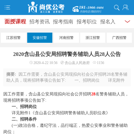
面授课程
招考资讯
报考指南
报考职位
报名入
口
打准考证
成绩查询
面试公告
录用公示
辅导
江苏招警
安徽招警
河南招警
浙江招警
广西招警
资料
面试热点
考试题库
模拟试题
历年真题
时
2020含山县公安局招聘警务辅助人员28人公告
政热点
视频课堂
学员风采
名师团队
考试专题
2020-4-22 10:56
含山县人民政府
1156
服务信息
摘要:
因工作需要，含山县公安局现拟向社会公开招聘28名警务辅
助人员，现将招聘事项公告如下: 一、招聘岗位 详见附件
1《含山县公安局招聘警务辅助人员职位表》 二、招聘条
件 (一)政治合格，遵纪守法，品行端正 ...
因工作需要，含山县公安局现拟向社会公开招聘
28
名警务辅助人员，
现将招聘事项公告如下:
一、招聘岗位
详见附件1《含山县公安局招聘警务辅助人员职位表》
二、招聘条件
(一)政治合格，遵纪守法，品行端正，热爱公安事业和警务辅助
岗位；