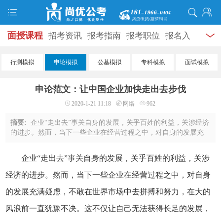
面授课程
招考资讯
报考指南
报考职位
报名入
口
打准考证
成绩查询
面试公告
录用公示
辅导
行测模拟
申论模拟
公基模拟
专科模拟
面试模拟
资料
面试热点
考试题库
模拟试题
历年真题
时
申论范文：让中国企业加快走出去步伐
政热点
视频课堂
学员风采
名师团队
考试专题
2020-1-21 11:18
网络
962
服务信息
摘要:
企业“走出去”事关自身的发展，关乎百姓的利益，关涉经济
的进步。然而，当下一些企业在经营过程之中，对自身的发展充
满疑虑，不敢在世界市场中去拼搏和努力，在大的风浪前一直犹
豫不决。这不仅让自己无法获得长足的 ...
企业“走出去”事关自身的发展，关乎百姓的利益，关涉
经济的进步。然而，当下一些企业在经营过程之中，对自身
的发展充满疑虑，不敢在世界市场中去拼搏和努力，在大的
风浪前一直犹豫不决。这不仅让自己无法获得长足的发展，