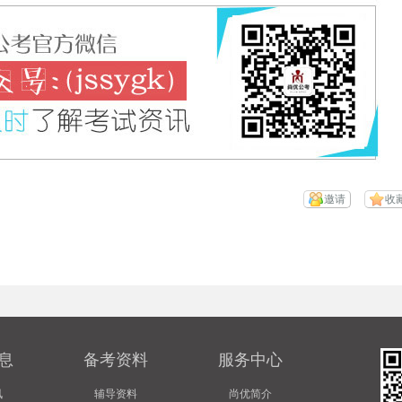
邀请
收
息
备考资料
服务中心
讯
辅导资料
尚优简介