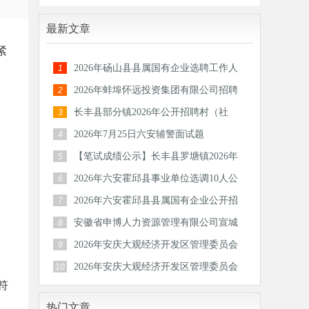
最新文章
紧
2026年砀山县县属国有企业选聘工作人
1
员公告
2026年蚌埠怀远投资集团有限公司招聘
2
30人公
长丰县部分镇2026年公开招聘村（社
3
区）后备
2026年7月25日六安辅警面试题
4
【笔试成绩公示】长丰县罗塘镇2026年
5
公开招
2026年六安霍邱县事业单位选调10人公
6
告
2026年六安霍邱县县属国有企业公开招
7
聘工作
安徽省申博人力资源管理有限公司宣城
8
分公司
2026年安庆大观经济开发区管理委员会
9
公开招
2026年安庆大观经济开发区管理委员会
10
符
公开招
热门文章