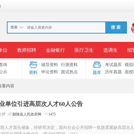
换
搜索
搜 索
单位
教师招聘
金融银行
医疗卫生
选调生
招
查询
辅导资料
行测资料
考试题库
模拟
报名入口
准考证打印
成绩查询
录用公示
考
公示
申论资料
面试热点
历年真题
面授
资料
题库
考试专题
服务中心
查看内容
事业单位引进高层次人才60人公告
1:37
鄢陵县人民政府网
1475
干部人才源头储备，经研究决定，面向社会公开招聘一批急需紧缺高层次