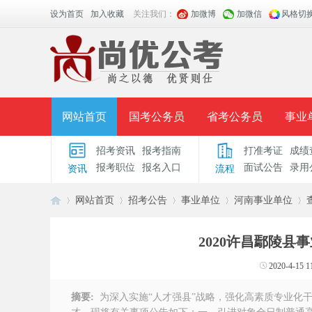
设为首页
加入收藏
关注我们：
加微博
加微信
风格切
网站首页
国考公务员
省考公务员
事业
招考资讯
报考指南
打准考证
成绩
面授课程
招考公告
面试公告
报考指导
报考职位
报名入口
面试公告
录用
资讯
流程
时政热点
视频课堂
名师团队
学员风采
网站首页
招考公告
事业单位
河南事业单位
2020许昌鄢陵县
安
›
›
›
›
›
2020-4-15 1
摘要:
为深入实施“人才强县”战略，强化高素质专业化