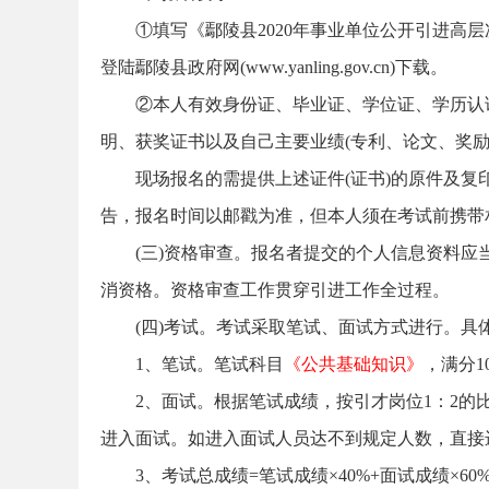
①填写《鄢陵县2020年事业单位公开引进高层次
考
登陆鄢陵县政府网(www.yanling.gov.cn)下载。
②本人有效身份证、毕业证、学位证、学历认
明、获奖证书以及自己主要业绩(专利、论文、奖励
现场报名的需提供上述证件(证书)的原件及复
告，报名时间以邮戳为准，但本人须在考试前携带
试
(三)资格审查。报名者提交的个人信息资料
消资格。资格审查工作贯穿引进工作全过程。
(四)考试。考试采取笔试、面试方式进行。
1、笔试。笔试科目
《公共基础知识》
，满分1
2、面试。根据笔试成绩，按引才岗位1：2的
进入面试。如进入面试人员达不到规定人数，直接
论
3、考试总成绩=笔试成绩×40%+面试成绩×60