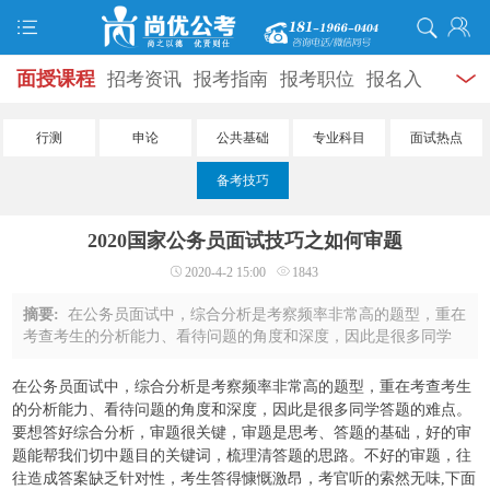
面授课程
招考资讯
报考指南
报考职位
报名入
口
打准考证
成绩查询
面试公告
录用公示
辅导
行测
申论
公共基础
专业科目
面试热点
资料
面试热点
考试题库
模拟试题
历年真题
时
备考技巧
政热点
视频课堂
学员风采
名师团队
考试专题
2020国家公务员面试技巧之如何审题
服务信息
2020-4-2 15:00
1843
摘要:
在公务员面试中，综合分析是考察频率非常高的题型，重在
考查考生的分析能力、看待问题的角度和深度，因此是很多同学
答题的难点。要想答好综合分析，审题很关键，审题是思考、答
题的基础，好的审题能帮我们切中题目的 ...
在公务员面试中，综合分析是考察频率非常高的题型，重在考查考生
的分析能力、看待问题的角度和深度，因此是很多同学答题的难点。
要想答好综合分析，审题很关键，审题是思考、答题的基础，好的审
题能帮我们切中题目的关键词，梳理清答题的思路。不好的审题，往
往造成答案缺乏针对性，考生答得慷慨激昂，考官听的索然无味,下面