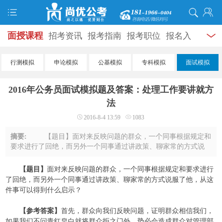
面授课程
招考资讯
报考指南
报考职位
报名入
口
打准考证
成绩查询
面试公告
录用公示
辅导
行测模拟
申论模拟
公基模拟
专科模拟
面试模拟
资料
面试热点
考试题库
模拟试题
历年真题
时
2016年公务员面试模拟题及答案：处理工作要讲就方
政热点
视频课堂
学员风采
名师团队
考试专题
法
2016-8-4 13:59
1083
服务信息
摘要:
【题目】面对来反映问题的群众，一个同事根据规定和
要求进行了回绝，而另外一个同事通过讲政策、聊家常的方式说
服了他，从这件事可以得到什么启示？ 【参考答案】首先，
群众向我们反映问题，证明群众相信我们 ...
【题目】
面对来反映问题的群众，一个同事根据规定和要求进行
了回绝，而另外一个同事通过讲政策、聊家常的方式说服了他，从这
件事可以得到什么启示？
【参考答案】
首先，群众向我们反映问题，证明群众相信我们，
如果我们不问青红皂白就将群众拒之门外，势必会造成群众对管理部