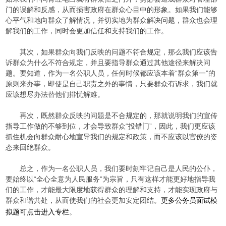
门的误解和反感，从而损害政府在群众心目中的形象。如果我们能够
心平气和地向群众了解情况，并切实地为群众解决问题，群众也会理
解我们的工作，同时会更加信任和支持我们的工作。
其次，如果群众向我们反映的问题不符合规定，那么我们应该告
诉群众为什么不符合规定，并且要指导群众通过其他途径来解决问
题。要知道，作为一名公职人员，任何时候都应该本着“群众第一”的
原则来办事，即使是自己职责之外的事情，只要群众有诉求，我们就
应该想尽办法替他们排忧解难。
再次，既然群众反映的问题是不合规定的，那就说明我们的宣传
指导工作做的不够到位，才会导致群众“投错门”，因此，我们更应该
抓住机会向群众耐心地宣导我们的规定和政策，而不应该以官僚的姿
态来回绝群众。
总之，作为一名公职人员，我们要时刻牢记自己是人民的公仆，
要始终以“全心全意为人民服务”为宗旨，只有这样才能更好地指导我
们的工作，才能最大限度地获得群众的理解和支持，才能实现政府与
群众和谐共处，从而使我们的社会更加安定团结。
更多公务员面试模
拟题可点击进入专栏
。