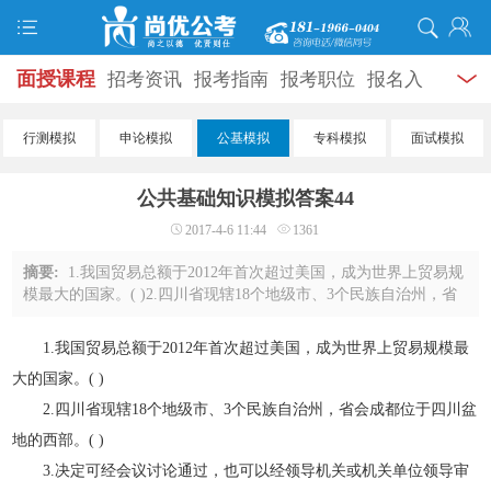
面授课程
招考资讯
报考指南
报考职位
报名入
口
打准考证
成绩查询
面试公告
录用公示
辅导
行测模拟
申论模拟
公基模拟
专科模拟
面试模拟
资料
面试热点
考试题库
模拟试题
历年真题
时
公共基础知识模拟答案44
政热点
视频课堂
学员风采
名师团队
考试专题
2017-4-6 11:44
1361
服务信息
摘要:
1.我国贸易总额于2012年首次超过美国，成为世界上贸易规
模最大的国家。( )2.四川省现辖18个地级市、3个民族自治州，省
会成都位于四川盆地的西部。( )3.决定可经会议讨论通过，也可以
经领导机关或机关单位领导审定签 ...
1.我国贸易总额于2012年首次超过美国，成为世界上贸易规模最
大的国家。( )
2.四川省现辖18个地级市、3个民族自治州，省会成都位于四川盆
地的西部。( )
3.决定可经会议讨论通过，也可以经领导机关或机关单位领导审