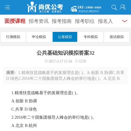
面授课程
招考资讯
报考指南
报考职位
报名入
口
打准考证
成绩查询
面试公告
录用公示
辅导
行测模拟
申论模拟
公基模拟
专科模拟
面试模拟
资料
面试热点
考试题库
模拟试题
历年真题
时
公共基础知识模拟答案32
政热点
视频课堂
学员风采
名师团队
考试专题
2017-3-17 11:34
1270
服务信息
摘要:
1.精准扶贫战略基于的发展理念是( )。A.创新 B.协调C.共享
D.绿色2.2016年二十国集团领导人峰会的举行地是( )。A.北京 B.
杭州C.重庆 D.上海3.实现大陆和台湾联系沟通机制的共同的政治
基础是( )。A.一国两制 B.九二共 ...
1.精准扶贫战略基于的发展理念是( )。
A.创新 B.协调
C.共享 D.绿色
2.2016年二十国集团领导人峰会的举行地是( )。
A.北京 B.杭州