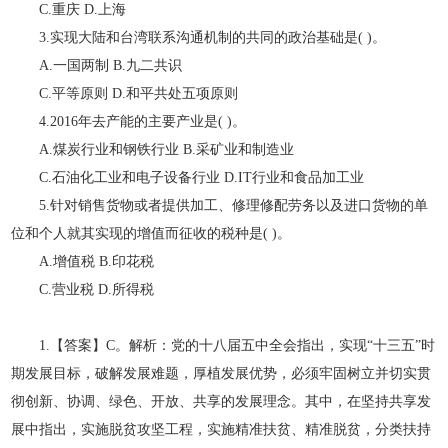
C.重庆 D.上海
3.实现大陆和台湾联系沟通机制的共同的政治基础是( )。
A.一国两制 B.九二共识
C.平等原则 D.和平共处五项原则
4.2016年去产能的主要产业是( )。
A.煤炭行业和钢铁行业 B.采矿业和制造业
C.石油化工业和电子设备行业 D.IT行业和食品加工业
5.针对销售货物或者提供加工、修理修配劳务以及进口货物的单
位和个人就其实现的增值而征收的税种是( )。
A.增值税 B.印花税
C.营业税 D.所得税
1.【答案】C。解析：党的十八届五中全会指出，实现“十三五”时
期发展目标，破解发展难题，厚植发展优势，必须牢固树立并切实贯
彻创新、协调、绿色、开放、共享的发展理念。其中，在坚持共享发
展中指出，实施脱贫攻坚工程，实施精准扶贫、精准脱贫，分类扶持