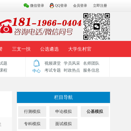
微信登录
QQ登录
会员登录
立即注册
警
三支一扶
公选遴选
大学生村官
试题
视频课堂
学员风采
名师团队
试题库
辅导资料
历年真题
模拟试题
课程
考试专题
时政热点
服务信息
中心
栏目导航
行测模拟
申论模拟
公基模拟
专科模拟
面试模拟
某