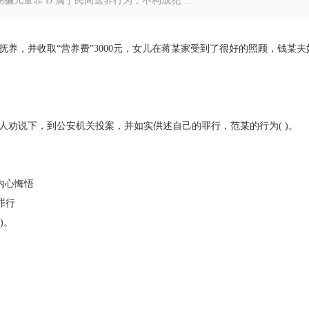
拐骗儿童罪 D.属于民间送养行为，不构成犯 ...
抚养，并收取“营养费”3000元，女儿在蒋某家受到了很好的照顾，钱某夫
人劝说下，到公安机关投案，并如实供述自己的罪行，范某的行为( )。
内心悔悟
罪行
)。