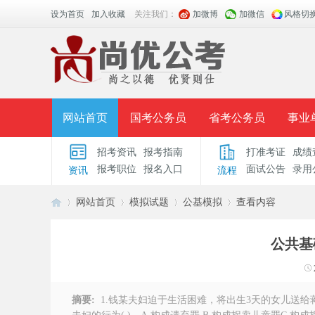
设为首页
加入收藏
关注我们：
加微博
加微信
风格切
网站首页
国考公务员
省考公务员
事业
招考资讯
报考指南
打准考证
成绩
面授课程
招考公告
面试公告
报考指导
报考职位
报名入口
面试公告
录用
资讯
流程
时政热点
视频课堂
名师团队
学员风采
网站首页
模拟试题
公基模拟
查看内容
公共基
安
›
›
›
›
摘要:
1.钱某夫妇迫于生活困难，将出生3天的女儿送给