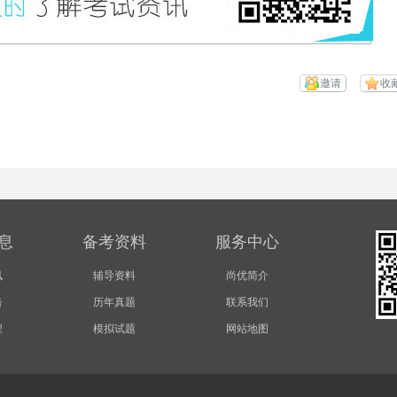
邀请
收
息
备考资料
服务中心
讯
辅导资料
尚优简介
告
历年真题
联系我们
程
模拟试题
网站地图