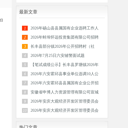
最新文章
妇
2026年砀山县县属国有企业选聘工作人
1
员公告
2026年蚌埠怀远投资集团有限公司招聘
2
30人公
长丰县部分镇2026年公开招聘村（社
3
区）后备
2026年7月25日六安辅警面试题
4
【笔试成绩公示】长丰县罗塘镇2026年
5
公开招
2026年六安霍邱县事业单位选调10人公
6
告
2026年六安霍邱县县属国有企业公开招
7
聘工作
安徽省申博人力资源管理有限公司宣城
8
分公司
2026年安庆大观经济开发区管理委员会
9
公开招
2026年安庆大观经济开发区管理委员会
10
公开招
热门文章