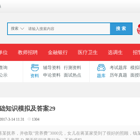
换
搜索
搜 索
单位
教师招聘
金融银行
医疗卫生
选调生
招
查询
辅导资料
行测资料
考试题库
模拟
报名入口
准考证打印
成绩查询
录用公示
考
公示
申论资料
面试热点
历年真题
面授
资料
题库
考试专题
服务中心
础知识模拟及答案29
2017-3-14 11:31
1304
蒋某抚养，并收取“营养费”3000元，女儿在蒋某家受到了很好的照顾，钱