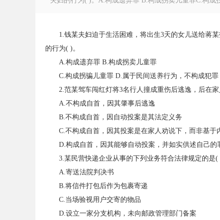
夫妇的行为( )。A.构成遗弃罪 B.构成拐卖儿童罪C.构成
1.钱某夫妇迫于生活困难，将出生3天的女儿送给蒋某
的行为( )。
徽
A.构成遗弃罪 B.构成拐卖儿童罪
C.构成拐骗儿童罪 D.属于民间送养行为，不构成犯罪
2.范某驾车闯红灯将3名行人撞成重伤后逃逸，后在家
A.不构成自首，因其肇事后逃逸
B.不构成自首，因自动投案是其法定义务
C.不构成自首，因其投案是在家人劝说下，而非基于
D.构成自首，因其能够自动投案，并如实供述自己的
3.某民营快递企业从事的下列业务符合法律规定的是( 
公
A.寄送法院判决书
B.将信件打包后作为包裹寄递
C.当场验视用户交寄的物品
D.设立一家分支机构，未向邮政管理部门备案