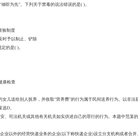
“倾听为先”。下列关于禁毒的说法错误的是( )。
查验制度
及时予以制止、铲除
的是( )。
健康检查
天的女儿送给别人抚养，并收取“营养费”的行为属于民间送养行为。以非法
案选D。
公安、司法机关或其他有关机关如实供述自己的罪行的行为。本题中范某
政企业以外的经营快递业务的企业(以下称快递企业)设立分支机构或者合并