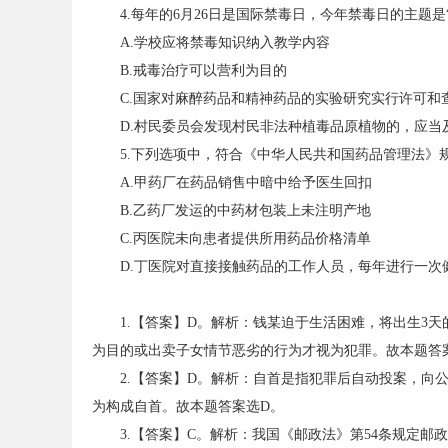
4.每年的6月26日是国际禁毒日，今年禁毒日的主题是
A.学校应将禁毒知识纳入教学内容
B.戒毒治疗可以营利为目的
务
C.国家对麻醉药品和精神药品的实验研究实行许可和
D.村民委员会发现村民非法种植毒品原植物的，应当
5.下列选项中，符合《中华人民共和国药品管理法》规定
A.甲药厂在药品销售中暗中给予医生回扣
B.乙药厂发运的中药材包装上未注明产地
C.丙医院未向患者提供所用药品价格清单
D.丁医院对直接接触药品的工作人员，每年进行一次
员
1.【答案】D。解析：钱某迫于生活困难，将出生3
为目的或出卖子女情节恶劣的行为才视为犯罪。故本题答
2.【答案】D。解析：自首是指犯罪后自动投案，向
为构成自首。故本题答案选D。
3.【答案】C。解析：我国《邮政法》第54条规定邮