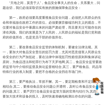
“天地之间，莫贵于人”，食品安全事关人的生命，关系重大，问
题迫切，我们必须采取切实有效的措施保障食品安全：
第一，政府必须要高度重视食品安全问题，必须把人民群众的生
命和幸福放在政府工作的首位。必须要摒弃极端功利主义的观念，不
仅要对食品安全中暴露出来的问题严肃处理，而且要关注可能存在的
潜在风险。我们的发展是为了人民的，人民群众的福祉是我们党和政
府的价值所在，也是党员干部的价值所在。
第二，要改善食品安全监管的体制机制，要健全法律法规。其
一，要加大对食品安全责任的惩罚力度，尤其对恶意侵害人民群众生
命安全的行为严加惩处，要在法律中体现惩罚性赔偿原则和集体诉讼
原则，为食品违法和犯罪行为布下天罗地网;其二，食品安全监管要政
府监管与中介组织监督及舆论监督相结合;其三，要严格食品、药品等
特殊行业的准入制度，要把不合格的企业挡在市场门外。
第三，要严格执法，常抓不懈。其一，要定期检查和不定期抽查
相结合;其二，要推动食品安全问题公开透明，及时公布食品安全存在
的问题;其三，要严厉打击食品安全监管方面的官商勾结行为;其四，
要加大技术和设备的投入，及时快速准确地检测出存在的问题。