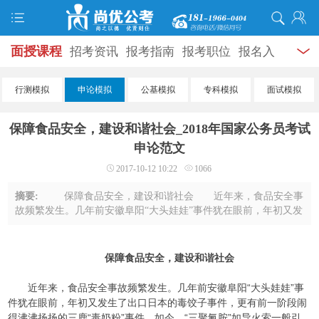
面授课程
招考资讯
报考指南
报考职位
报名入
口
打准考证
成绩查询
面试公告
录用公示
辅导
行测模拟
申论模拟
公基模拟
专科模拟
面试模拟
资料
面试热点
考试题库
模拟试题
历年真题
时
保障食品安全，建设和谐社会_2018年国家公务员考试
政热点
视频课堂
学员风采
名师团队
考试专题
申论范文
2017-10-12 10:22
1066
服务信息
摘要:
保障食品安全，建设和谐社会 近年来，食品安全事
故频繁发生。几年前安徽阜阳“大头娃娃”事件犹在眼前，年初又发
生了出口日本的毒饺子事件，更有前一阶段闹得沸沸扬扬的三
鹿“毒奶粉”事件。如今，“三聚氰胺 ...
保障食品安全，建设和谐社会
近年来，食品安全事故频繁发生。几年前安徽阜阳“大头娃娃”事
件犹在眼前，年初又发生了出口日本的毒饺子事件，更有前一阶段闹
得沸沸扬扬的三鹿“毒奶粉”事件。如今，“三聚氰胺”如导火索一般引