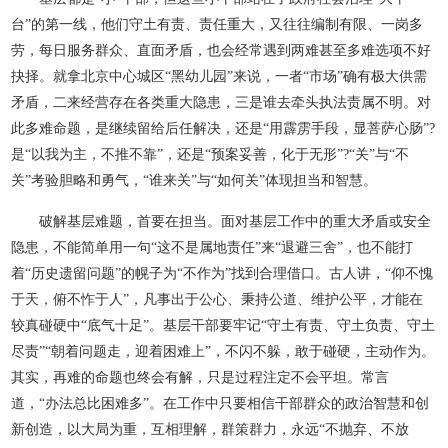
台”的第一线，他们守土有责、责任重大，又往往编制有限、一岗多
劳，每日服务群众、直面矛盾，也会经常遇到两难甚至多难选项不好
抉择。就拿北京中心城区“黑幼儿园”来说，一者“市场”确有极大供需
矛盾，二来经营存在各类重大隐患，三是谁去牵头执法责属不明。对
此多难命题，是继续留给后任解决，还是“用霹雳手段，显菩萨心肠”?
是“以我为主，不推不靠”，还是“预案妥善，化于无形”?“关”与“不
关”考验胆略和勇气，“谁来关”与“如何关”体现担当和智慧。
破解基层难题，首要在担当。面对基层工作中的重大矛盾或安全
隐患，不能简单用一句“这不是属地责任”来“退避三舍”，也不能打
着“历史遗留问题”的幌子为“不作为”找到合理借口。古人讲，“仰不愧
于天，俯不怍于人”，凡事出于公心、秉持公道、维护公平，才能在
较真碰硬中“底气十足”。基层干部要牢记“守土有责、守土负责、守土
尽责”“朝着问题走，迎着困难上”，不闪不躲，敢于碰硬，主动作为。
其实，再难的命题也终会有解，只是过程注定不会平坦。常言
道，“办法总比困难多”。在工作中只要相信干部群众的政治智慧和创
新创造，以大局为重，互相理解，群策群力，永远“不抛弃、不放