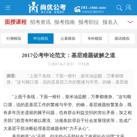
面授课程
招考资讯
报考指南
报考职位
报名入
口
打准考证
成绩查询
面试公告
录用公示
辅导
行测模拟
申论模拟
公基模拟
专科模拟
面试模拟
资料
面试热点
考试题库
模拟试题
历年真题
时
2017公考申论范文：基层难题破解之道
政热点
视频课堂
学员风采
名师团队
考试专题
2017-6-2 10:17
1120
服务信息
摘要:
“上面千条线，下面一根针，柴米油盐醋，万事都缠
身。”这句顺口溜，说的是基层工作的繁难与辛劳。的确，基层难
题纷繁复杂，既有多年历史遗留的棘手问题，也有群众利益交织
的突出矛盾，加之相关部门权责有时难以 ...
“上面千条线，下面一根针，柴米油盐醋，万事都缠身。”这句顺
口溜，说的是基层工作的繁难与辛劳。的确，基层难题纷繁复杂，既
有多年历史遗留的棘手问题，也有群众利益交织的突出矛盾，加之相
关部门权责有时难以厘清、法规条款滞后于社会发展现状等，造成广
大基层干部决断处理基层难题有时“力不从心”。
基层都是“小”干部，但这些小干部站在了政府社会治理“大平