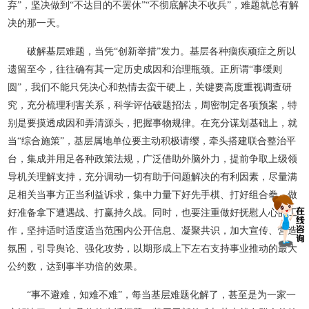
弃”，坚决做到“不达目的不罢休”“不彻底解决不收兵”，难题就总有解
决的那一天。
破解基层难题，当凭“创新举措”发力。基层各种痼疾顽症之所以
遗留至今，往往确有其一定历史成因和治理瓶颈。正所谓“事缓则
圆”，我们不能只凭决心和热情去蛮干硬上，关键要高度重视调查研
究，充分梳理利害关系，科学评估破题招法，周密制定各项预案，特
别是要摸透成因和弄清源头，把握事物规律。在充分谋划基础上，就
当“综合施策”，基层属地单位要主动积极请缨，牵头搭建联合整治平
台，集成并用足各种政策法规，广泛借助外脑外力，提前争取上级领
导机关理解支持，充分调动一切有助于问题解决的有利因素，尽量满
足相关当事方正当利益诉求，集中力量下好先手棋、打好组合拳，做
好准备拿下遭遇战、打赢持久战。同时，也要注重做好抚慰人心的工
作，坚持适时适度适当范围内公开信息、凝聚共识，加大宣传、营造
氛围，引导舆论、强化攻势，以期形成上下左右支持事业推动的最大
公约数，达到事半功倍的效果。
“事不避难，知难不难”，每当基层难题化解了，甚至是为一家一