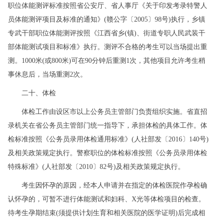
职位体能测评标准按照省公安厅、省人事厅《关于印发考录特警人
员体能测评项目及标准的通知》(赣公字〔2005〕98号)执行，乡镇
专武干部职位体能测评按照《江西省乡(镇)、街道专职人民武装干
部体能测试项目和标准》执行。测评不合格的考生可以当场提出重
测。1000米(或800米)可在90分钟后重测1次，其他项目允许考生稍
事休息后，当场重测2次。
二十、体检
体检工作由设区市以上公务员主管部门负责组织实施。省直招
录机关在省公务员主管部门统一指导下，承担体检的具体工作。体
检标准按照《公务员录用体检通用标准》(人社部发〔2016〕140号)
及相关政策规定执行。警察职位的体检标准按照《公务员录用体检
特殊标准》(人社部发〔2010〕82号)及相关政策规定执行。
考生因怀孕的原因，经本人申请并在指定的体检医院作孕检确
认怀孕的，可暂不进行体能测试和妇科、X光等体检项目的检查。
待考生孕期结束(须提供计划生育和相关医院的医学证明)后完成相