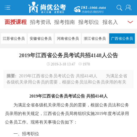
面授课程
招考资讯
报考指南
报考职位
报名入
口
打准考证
成绩查询
面试公告
录用公示
辅导
江苏省公务员
安徽省公务员
河南省公务员
浙江省公务员
广西省公务员
资料
面试热点
考试题库
模拟试题
历年真题
时
2019年江西省公务员考试共招4148人公告
政热点
视频课堂
学员风采
名师团队
考试专题
2019-3-18 13:47
1970
服务信息
摘要:
2019年江西省公务员考试公告 共招4148人 为满足全省
各级机关录用公务员的需要，根据公务员法和公务员录用的有关
规定，江西省公务员局将组织实施2019年度考试录用公务员工
作。现将有关事项公告如下： 一、招考 ...
2019年江西省公务员考试公告 共招4148人
为满足全省各级机关录用公务员的需要，根据公务员法和公务
员录用的有关规定，江西省公务员局将组织实施2019年度考试录用
公务员工作。现将有关事项公告如下：
一、招考职位