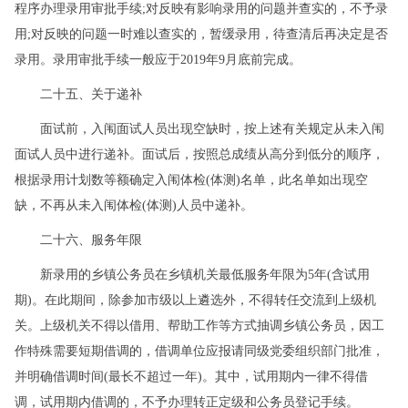
程序办理录用审批手续;对反映有影响录用的问题并查实的，不予录
用;对反映的问题一时难以查实的，暂缓录用，待查清后再决定是否
录用。录用审批手续一般应于2019年9月底前完成。
二十五、关于递补
面试前，入闱面试人员出现空缺时，按上述有关规定从未入闱
面试人员中进行递补。面试后，按照总成绩从高分到低分的顺序，
根据录用计划数等额确定入闱体检(体测)名单，此名单如出现空
缺，不再从未入闱体检(体测)人员中递补。
二十六、服务年限
新录用的乡镇公务员在乡镇机关最低服务年限为5年(含试用
期)。在此期间，除参加市级以上遴选外，不得转任交流到上级机
关。上级机关不得以借用、帮助工作等方式抽调乡镇公务员，因工
作特殊需要短期借调的，借调单位应报请同级党委组织部门批准，
并明确借调时间(最长不超过一年)。其中，试用期内一律不得借
调，试用期内借调的，不予办理转正定级和公务员登记手续。