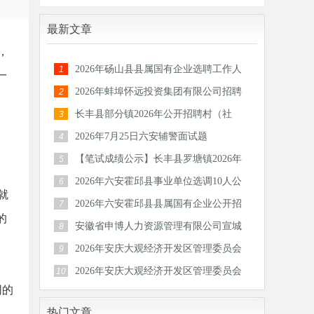
最新文章
，
2026年砀山县县属国有企业选聘工作人
1
一
员公告
2026年蚌埠怀远投资集团有限公司招聘
2
30人公
长丰县部分镇2026年公开招聘村（社
3
区）后备
2026年7月25日六安辅警面试题
4
【笔试成绩公示】长丰县罗塘镇2026年
5
公开招
2026年六安霍邱县事业单位选调10人公
6
就
告
2026年六安霍邱县县属国有企业公开招
7
的
聘工作
安徽省申博人力资源管理有限公司宣城
8
分公司
2026年安庆大观经济开发区管理委员会
9
公开招
2026年安庆大观经济开发区管理委员会
10
网的
公开招
热门文章