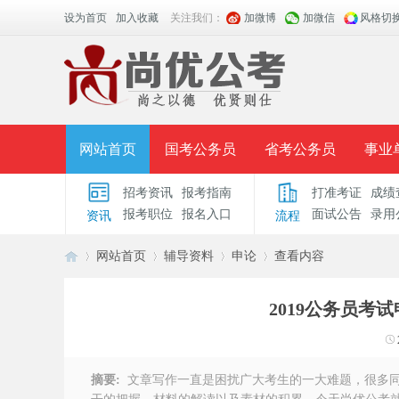
设为首页
加入收藏
关注我们：
加微博
加微信
风格切
网站首页
国考公务员
省考公务员
事业
招考资讯
报考指南
打准考证
成绩
面授课程
招考公告
面试公告
报考指导
报考职位
报名入口
面试公告
录用
资讯
流程
时政热点
视频课堂
名师团队
学员风采
网站首页
辅导资料
申论
查看内容
2019公务员考
安
›
›
›
›
摘要:
文章写作一直是困扰广大考生的一大难题，很多