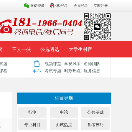
微信登录
QQ登录
会员登录
立即注册
警
三支一扶
公选遴选
大学生村官
试题
视频课堂
学员风采
名师团队
试题库
辅导资料
历年真题
模拟试题
课程
考试专题
时政热点
服务信息
中心
栏目导航
行测
申论
公共基础
专业科目
面试热点
备考技巧
题