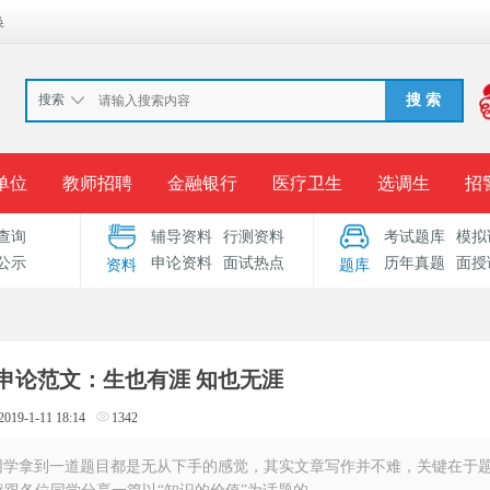
换
搜索
搜 索
单位
教师招聘
金融银行
医疗卫生
选调生
招
查询
辅导资料
行测资料
考试题库
模拟
报名入口
准考证打印
成绩查询
录用公示
考
公示
申论资料
面试热点
历年真题
面授
资料
题库
考试专题
服务中心
试申论范文：生也有涯 知也无涯
2019-1-11 18:14
1342
同学拿到一道题目都是无从下手的感觉，其实文章写作并不难，关键在于