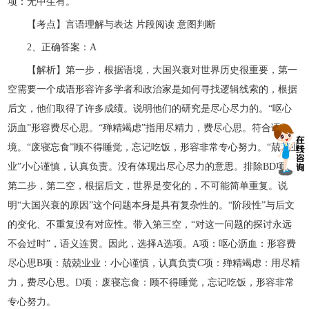
项：无中生有。
【考点】言语理解与表达 片段阅读 意图判断
2、正确答案：A
【解析】第一步，根据语境，大国兴衰对世界历史很重要，第一
空需要一个成语形容许多学者和政治家是如何寻找逻辑线索的，根据
后文，他们取得了许多成绩。说明他们的研究是尽心尽力的。“呕心
沥血”形容费尽心思。“殚精竭虑”指用尽精力，费尽心思。符合语
境。“废寝忘食”顾不得睡觉，忘记吃饭，形容非常专心努力。“兢兢业
业”小心谨慎，认真负责。没有体现出尽心尽力的意思。排除BD项。
第二步，第二空，根据后文，世界是变化的，不可能简单重复。说
明“大国兴衰的原因”这个问题本身是具有复杂性的。“阶段性”与后文
的变化、不重复没有对应性。带入第三空，“对这一问题的探讨永远
不会过时”，语义连贯。因此，选择A选项。A项：呕心沥血：形容费
尽心思B项：兢兢业业：小心谨慎，认真负责C项：殚精竭虑：用尽精
力，费尽心思。D项：废寝忘食：顾不得睡觉，忘记吃饭，形容非常
专心努力。