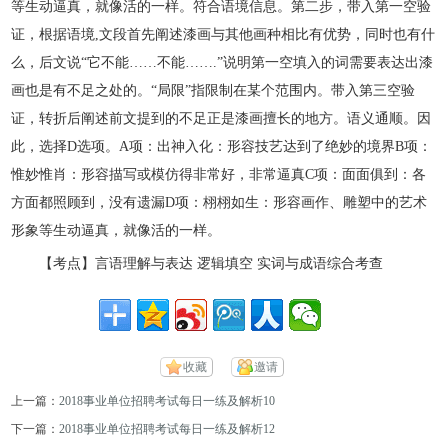
等生动逼真，就像活的一样。符合语境信息。第二步，带入第一空验
证，根据语境,文段首先阐述漆画与其他画种相比有优势，同时也有什
么，后文说“它不能……不能…….”说明第一空填入的词需要表达出漆
画也是有不足之处的。“局限”指限制在某个范围内。带入第三空验
证，转折后阐述前文提到的不足正是漆画擅长的地方。语义通顺。因
此，选择D选项。A项：出神入化：形容技艺达到了绝妙的境界B项：
惟妙惟肖：形容描写或模仿得非常好，非常逼真C项：面面俱到：各
方面都照顾到，没有遗漏D项：栩栩如生：形容画作、雕塑中的艺术
形象等生动逼真，就像活的一样。
【考点】言语理解与表达 逻辑填空 实词与成语综合考查
收藏
邀请
上一篇：
2018事业单位招聘考试每日一练及解析10
下一篇：
2018事业单位招聘考试每日一练及解析12