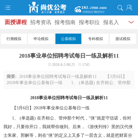
面授课程
招考资讯
报考指南
报考职位
报名入
口
打准考证
成绩查询
面试公告
录用公示
辅导
行测模拟
申论模拟
公基模拟
专科模拟
面试模拟
资料
面试热点
考试题库
模拟试题
历年真题
时
2018事业单位招聘考试每日一练及解析11
政热点
视频课堂
学员风采
名师团队
考试专题
2018-8-3 08:25
1745
服务信息
摘要:
2018事业单位招聘考试每日一练及解析11 【3月6日】
2018年事业单位公基每日一练 1、 (单选题) 在齐桓公、管仲那
个时代，“侠”就是守信诺，你对我好，只要你开口，我就帮你做
到。后来，《游侠列传》里的汉代侠 ...
2018
事业单位招聘考试
每日一练及解析11
【3月6日】2018年事业单位公基每日一练
1、 (单选题) 在齐桓公、管仲那个时代，“侠”就是守信诺，你对
我好，只要你开口，我就帮你做到。后来，《游侠列传》里的汉代侠
士朱家、郭解等，则在“侠”的定义上又多了一层含义，就是把财富分