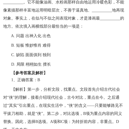
__________。它不能像油画、水粉画那样自由地运用冷暖色彩，不能
像素描那样丰富地运用明暗层次，不善于逼真地、__________地再现
对象。事实上，在似与不似之间表现对象，才是漆画最__________的
地方。依次填入画横线部分最恰当的一项是：
A. 问题 出神入化 出色
B. 短板 惟妙惟肖 难得
C. 缺陷 面面俱到 独到
D. 局限 栩栩如生 擅长
【参考答案及解析】
1、正确答案：B
【解析】第一步，分析文段，找重点。文段首先介绍古代社会
对“侠”的理解，接着介绍现代社会，古今对比，重点在今。之后通
过“其实”引出重点，在现实生活中，“侠”的含义——只要能够路见不
平拔刀相助，就是“侠”。第二步，对比选项，B项为重点内容的同义
替换。因此，选择B选项。A项和C项：为转折前内容，非重点。D