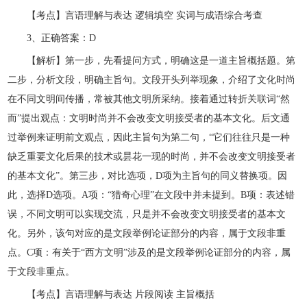
【考点】言语理解与表达 逻辑填空 实词与成语综合考查
3、正确答案：D
【解析】第一步，先看提问方式，明确这是一道主旨概括题。第
二步，分析文段，明确主旨句。文段开头列举现象，介绍了文化时尚
在不同文明间传播，常被其他文明所采纳。接着通过转折关联词“然
而”提出观点：文明时尚并不会改变文明接受者的基本文化。后文通
过举例来证明前文观点，因此主旨句为第二句，“它们往往只是一种
缺乏重要文化后果的技术或昙花一现的时尚，并不会改变文明接受者
的基本文化”。第三步，对比选项，D项为主旨句的同义替换项。因
此，选择D选项。A项：“猎奇心理”在文段中并未提到。B项：表述错
误，不同文明可以实现交流，只是并不会改变文明接受者的基本文
化。另外，该句对应的是文段举例论证部分的内容，属于文段非重
点。C项：有关于“西方文明”涉及的是文段举例论证部分的内容，属
于文段非重点。
【考点】言语理解与表达 片段阅读 主旨概括