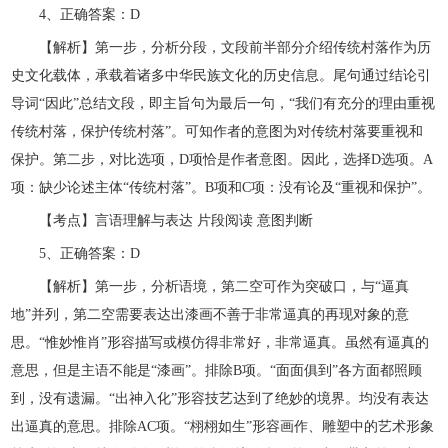
4、正确答案：D
【解析】第一步，分析分段，文段前半部分介绍传统村落作为历
史文化载体，承载着诸多中华民族文化的历史信息。尾句通过结论引
导词“因此”总结文段，即主旨句为最后一句，“我们有充分的理由重视
传统村落，保护传统村落”。可知作者的意图为对传统村落要重视和
保护。第二步，对比选项，D项恰是作者意图。因此，选择D选项。A
项：缺少论述主体“传统村落”。B项和C项：没有论及“重视和保护”。
【考点】言语理解与表达 片段阅读 意图判断
5、正确答案：D
【解析】第一步，分析语境，第二空可作为突破口，与“逼真
地”并列，第二空需要表达出漆画不善于非常逼真的再现对象的意
思。“惟妙惟肖”形容描写或模仿得非常好，非常逼真。虽然有逼真的
意思，但是主语不能是“漆画”。排除B项。“面面俱到”各方面都照顾
到，没有遗漏。“出神入化”形容技艺达到了绝妙的境界。均没有表达
出逼真的意思。排除AC项。“栩栩如生”形容画作、雕塑中的艺术形象