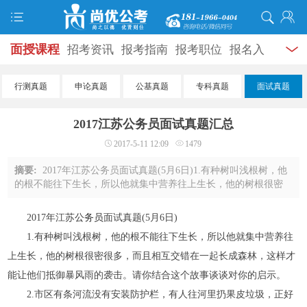
面授课程
招考资讯
报考指南
报考职位
报名入
口
打准考证
成绩查询
面试公告
录用公示
辅导
行测真题
申论真题
公基真题
专科真题
面试真题
资料
面试热点
考试题库
模拟试题
历年真题
时
2017江苏公务员面试真题汇总
政热点
视频课堂
学员风采
名师团队
考试专题
2017-5-11 12:09
1479
服务信息
摘要:
2017年江苏公务员面试真题(5月6日)1.有种树叫浅根树，他
的根不能往下生长，所以他就集中营养往上生长，他的树根很密
很多，而且相互交错在一起长成森林，这样才能让他们抵御暴风
雨的袭击。请你结合这个故事谈谈对你的 ...
2017年江苏
公务员
面试真题(5月6日)
1.有种树叫浅根树，他的根不能往下生长，所以他就集中营养往
上生长，他的树根很密很多，而且相互交错在一起长成森林，这样才
能让他们抵御暴风雨的袭击。请你结合这个故事谈谈对你的启示。
2.市区有条河流没有安装防护栏，有人往河里扔果皮垃圾，正好