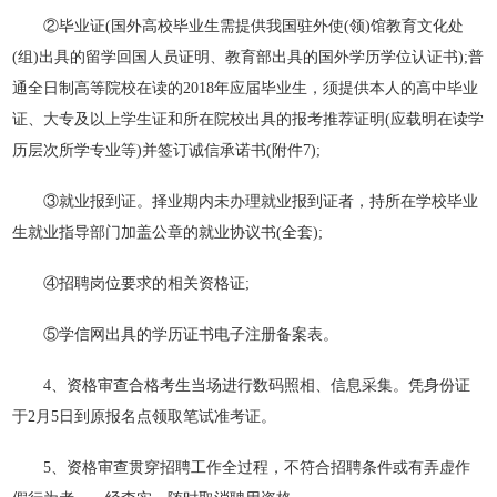
②毕业证(国外高校毕业生需提供我国驻外使(领)馆教育文化处
(组)出具的留学回国人员证明、教育部出具的国外学历学位认证书);普
通全日制高等院校在读的2018年应届毕业生，须提供本人的高中毕业
证、大专及以上学生证和所在院校出具的报考推荐证明(应载明在读学
历层次所学专业等)并签订诚信承诺书(附件7);
③就业报到证。择业期内未办理就业报到证者，持所在学校毕业
生就业指导部门加盖公章的就业协议书(全套);
④招聘岗位要求的相关资格证;
⑤学信网出具的学历证书电子注册备案表。
4、资格审查合格考生当场进行数码照相、信息采集。凭身份证
于2月5日到原报名点领取笔试准考证。
5、资格审查贯穿招聘工作全过程，不符合招聘条件或有弄虚作