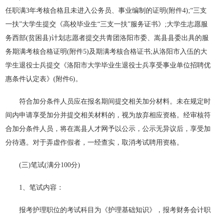
任职满3年考核合格且未进入公务员、事业编制的证明(附件4);“三支
一扶”大学生提交《高校毕业生“三支一扶”服务证书》;大学生志愿服
务西部(贫困县)计划志愿者提交共青团洛阳市委、嵩县县委出具的服
务期满考核合格证明(附件5)及期满考核合格证书;从洛阳市入伍的大
学生退役士兵提交《洛阳市大学毕业生退役士兵享受事业单位招聘优
惠条件认定表》(附件6)。
符合加分条件人员应在报名期间提交相关加分材料。未在规定时
间内申请享受加分并提交相关材料的，视为放弃相应资格。经审核符
合加分条件人员，将在嵩县人才网予以公示，公示无异议后，享受加
分待遇。对于弄虚作假者，一经查实，取消考试聘用资格。
(三)笔试(满分100分)
1、笔试内容：
报考护理职位的考试科目为《护理基础知识》，报考财务会计职