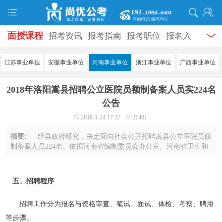
面授课程
招考资讯
报考指南
报考职位
报名入
口
打准考证
成绩查询
面试公告
录用公示
辅导
江苏事业单位
安徽事业单位
河南事业单位
浙江事业单位
广西事业单位
资料
面试热点
考试题库
模拟试题
历年真题
时
2018年洛阳嵩县招聘公立医院员额制备案人员实224名
政热点
视频课堂
学员风采
名师团队
考试专题
公告
2018-1-24 17:37
21401
服务信息
摘要:
经县政府研究，决定面向社会公开招聘嵩县公立医院员额
制备案人员224名。依据河南省编制委员会办公室、河南省卫生和
计划生育委员会、河南省财政厅、河南省人力资源和社会保障厅
《关于印发〈关于创新公立医院人员编 ...
五、招聘程序
招聘工作分为报名与资格审查、笔试、面试、体检、考察、聘用
等步骤。