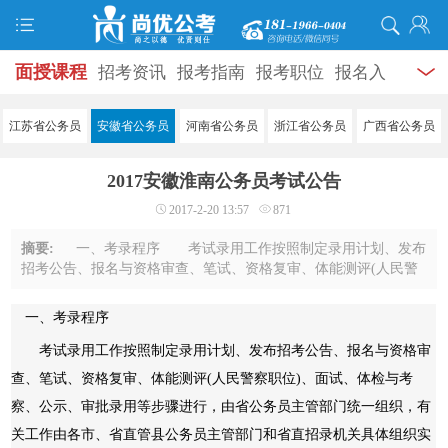
面授课程
招考资讯
报考指南
报考职位
报名入
口
打准考证
成绩查询
面试公告
录用公示
辅导
江苏省公务员
安徽省公务员
河南省公务员
浙江省公务员
广西省公务员
资料
面试热点
考试题库
模拟试题
历年真题
时
2017安徽淮南公务员考试公告
政热点
视频课堂
学员风采
名师团队
考试专题
2017-2-20 13:57
871
服务信息
摘要:
一、考录程序 考试录用工作按照制定录用计划、发布
招考公告、报名与资格审查、笔试、资格复审、体能测评(人民警
察职位)、面试、体检与考察、公示、审批录用等步骤进行，由省
公务员主管部门统一组织，有关工作由 ...
一、考录程序
考试录用工作按照制定录用计划、发布招考公告、报名与资格审
查、笔试、资格复审、体能测评(人民警察职位)、面试、体检与考
察、公示、审批录用等步骤进行，由省公务员主管部门统一组织，有
关工作由各市、省直管县公务员主管部门和省直招录机关具体组织实