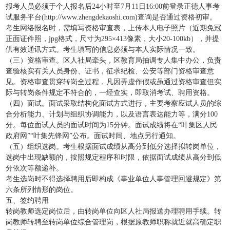
报考人员必须于个人报名后24小时至7月11日16:00前登录正德人事考
试服务平台(http://www.zhengdekaoshi.com)查询是否通过资格初审。
考生网络报名时，需填写资格审查表，上传本人电子照片（近期免冠
正面证件照，jpg格式，尺寸为295×413像素，大小20-100kb），并提
供有效通讯方式。考生填写的信息必须与本人实际情况一致。
（三）资格审查。区人社局牵头，区教育局抽调专人集中办公，负责
查验核实有关人员身份、证书，征求纪检、公安等部门资格审查意
见。资格审查贯穿转岗全过程，凡因弄虚作假或虽通过资格审查但实
际与转岗条件规定不符合的，一经查实，即取消考试、聘用资格。
（四）面试。面试采取结构化面试方式进行，主要考察应试人员的综
合分析能力、计划与组织协调能力，以及语言表达能力等，满分100
分。每位面试人员的面试时间为15分钟。面试成绩将在“叶集区人民
政府网”“叶集先锋网”公布。面试时间、地点另行通知。
（五）组织选岗。考生根据面试成绩从高分到低分选择拟转岗单位，
选岗中出现缺额的，按照规定程序和时限，依据面试成绩从高分到低
分依次等额递补。
考生选岗时不得选择聘用后即构成《事业单位人事管理回避规定》第
六条所列情形的岗位。
五、签约聘用
转岗教师选定岗位后，由转岗单位向区人社局报送办理聘用手续。转
岗教师转聘至转岗单位综合管理岗，根据原教师职称就近就高确定职