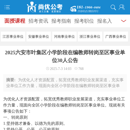
面授课程
招考资讯
报考指南
报考职位
报名入
口
打准考证
成绩查询
面试公告
录用公示
辅导
江苏事业单位
安徽事业单位
河南事业单位
浙江事业单位
广西事业单位
资料
面试热点
考试题库
模拟试题
历年真题
时
2025六安市叶集区小学阶段在编教师转岗至区事业单
政热点
视频课堂
学员风采
名师团队
考试专题
位30人公告
2025-7-3 14:03
768
服务信息
摘要:
为优化人才资源配置，拓宽优秀教师职业发展渠道，充实事
业单位工作力量，现面向全区小学阶段在编教师转岗至区事业单
位。现就有关事项公告如下：一、转岗原则1.坚持德才兼备、以德
为先的原则。2.坚持公开、公平、公正 ...
为优化人才资源配置，拓宽优秀教师职业发展渠道，充实事业单位工
作力量，现面向全区小学阶段在编教师转岗至区事业单位。现就有关
事项公告如下：
一、转岗原则
1.坚持德才兼备、以德为先的原则。
2.坚持公开、公平、公正的原则。