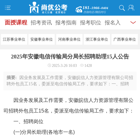
面授课程
招考资讯
报考指南
报考职位
报名入
口
打准考证
成绩查询
面试公告
录用公示
辅导
江苏事业单位
安徽事业单位
河南事业单位
浙江事业单位
广西事业单位
资料
面试热点
考试题库
模拟试题
历年真题
时
2025年安徽电信传输局分局长招聘助理15人公告
政热点
视频课堂
学员风采
名师团队
考试专题
2025-3-26 16:03
1428
服务信息
摘要:
因业务发展及工作需要，安徽皖信人力资源管理有限公司招
聘外包员工15名，委派至电信传输局工作，要求如下：一、招聘
岗位(一)分局长助理(各地市一名)二、招聘要求(一)专科及以上学
历，通信、计算机、市场营销、经济管 ...
因业务发展及工作需要，安徽皖信人力资源管理有限公
司招聘外包员工15名，委派至电信传输局工作，要求如下：
一、招聘岗位
(一)分局长助理(各地市一名)