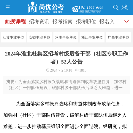
面授课程
招考资讯
报考指南
报考职位
报名入
口
打准考证
成绩查询
面试公告
录用公示
辅导
江苏事业单位
安徽事业单位
河南事业单位
浙江事业单位
广西事业单位
资料
面试热点
考试题库
模拟试题
历年真题
时
2024年淮北杜集区招考村级后备干部（社区专职工作
政热点
视频课堂
学员风采
名师团队
考试专题
者）52人公告
2024-7-2 10:18
1813
服务信息
摘要:
为全面落实乡村振兴战略和街道体制改革攻坚任务，加强村
（社区）干部队伍建设，破解村级干部队伍后继乏人难题，进一
步推动基层组织全面进步全面过硬。经研究，拟面向社会公开招
考一批村级后备干部（社区专职工作者） ...
为全面落实乡村振兴战略和街道体制改革攻坚任务，
加强村（社区）干部队伍建设，破解村级干部队伍后继乏人
难题，进一步推动基层组织全面进步全面过硬。经研究，拟