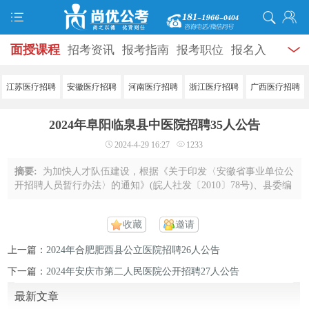
面授课程
招考资讯
报考指南
报考职位
报名入
口
打准考证
成绩查询
面试公告
录用公示
辅导
江苏医疗招聘
安徽医疗招聘
河南医疗招聘
浙江医疗招聘
广西医疗招聘
资料
面试热点
考试题库
模拟试题
历年真题
时
2024年阜阳临泉县中医院招聘35人公告
政热点
视频课堂
学员风采
名师团队
考试专题
2024-4-29 16:27
1233
服务信息
摘要:
为加快人才队伍建设，根据《关于印发〈安徽省事业单位公
开招聘人员暂行办法〉的通知》(皖人社发〔2010〕78号)、县委编
办等五部门《关于落实公立医院编制周转池制度的实施意见》(临
编办〔2018〕51号)等文件精神，经上 ...
收藏
邀请
上一篇：
2024年合肥肥西县公立医院招聘26人公告
下一篇：
2024年安庆市第二人民医院公开招聘27人公告
最新文章