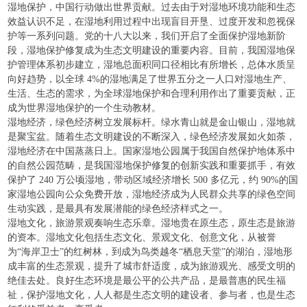
湿地保护，中国行动做出世界贡献。过去由于对湿地环境功能和生态
效益认识不足，在湿地利用过程中出现盲目开垦、过度开发和忽视保
护等一系列问题。党的十八大以来，我们开启了全面保护湿地新阶
段，湿地保护修复成为生态文明建设的重要内容。目前，我国湿地保
护管理体系初步建立，湿地总面积同口径相比有所增长，总体水质呈
向好趋势，以全球 4%的湿地满足了世界五分之一人口对湿地生产、
生活、生态的需求，为全球湿地保护和合理利用作出了重要贡献，正
成为世界湿地保护的一个生动教材。
湿地经济，绿色经济树立发展标杆。绿水青山就是金山银山，湿地就
是聚宝盆。随着生态文明建设的不断深入，绿色经济发展如火如荼，
湿地经济在中国蒸蒸日上。国家湿地公园属于我国自然保护地体系中
的自然公园范畴，是我国湿地保护修复的创新实践和重要抓手，有效
保护了 240 万公顷湿地，带动区域经济增长 500 多亿元，约 90%的国
家湿地公园向公众免费开放，湿地经济成为人民群众共享的绿色空间
生动实践，是最具有发展潜能的绿色经济样式之一。
湿地文化，旅游景观奏响生态乐章。湿地贵在原生态，原生态是旅游
的资本。湿地文化包括生态文化、景观文化、创意文化，从被誉
为“海岸卫士”的红树林，到成为鸟类越冬“栖息天堂”的湖泊，湿地形
成丰富的生态景观，提升了城市舒适度，成为旅游观光、感受文明的
绝佳去处。良好生态环境是最公平的公共产品，是最普惠的民生福
祉，保护湿地文化，人人都是生态文明的建设者、参与者，也是生态