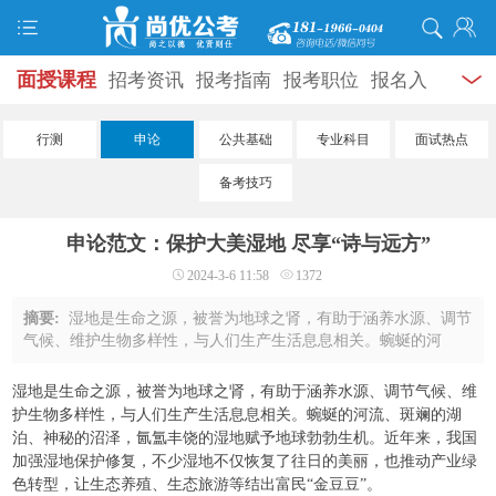
面授课程
招考资讯
报考指南
报考职位
报名入
口
打准考证
成绩查询
面试公告
录用公示
辅导
行测
申论
公共基础
专业科目
面试热点
资料
面试热点
考试题库
模拟试题
历年真题
时
备考技巧
政热点
视频课堂
学员风采
名师团队
考试专题
申论范文：保护大美湿地 尽享“诗与远方”
服务信息
2024-3-6 11:58
1372
摘要:
湿地是生命之源，被誉为地球之肾，有助于涵养水源、调节
气候、维护生物多样性，与人们生产生活息息相关。蜿蜒的河
流、斑斓的湖泊、神秘的沼泽，氤氲丰饶的湿地赋予地球勃勃生
机。近年来，我国加强湿地保护修复，不少 ...
湿地是生命之源，被誉为地球之肾，有助于涵养水源、调节气候、维
护生物多样性，与人们生产生活息息相关。蜿蜒的河流、斑斓的湖
泊、神秘的沼泽，氤氲丰饶的湿地赋予地球勃勃生机。近年来，我国
加强湿地保护修复，不少湿地不仅恢复了往日的美丽，也推动产业绿
色转型，让生态养殖、生态旅游等结出富民“金豆豆”。