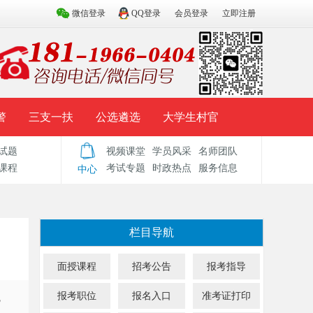
微信登录
QQ登录
会员登录
立即注册
警
三支一扶
公选遴选
大学生村官
试题
视频课堂
学员风采
名师团队
试题库
辅导资料
历年真题
模拟试题
课程
考试专题
时政热点
服务信息
中心
栏目导航
面授课程
招考公告
报考指导
报考职位
报名入口
准考证打印
，