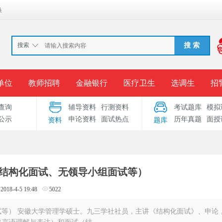
换
搜索
搜 索
单位
教师招聘
金融银行
医疗卫生
选调生
招
查询
辅导资料
行测资料
考试题库
模拟
报名入口
准考证打印
成绩查询
录用公示
考
公示
申论资料
面试热点
历年真题
面授
资料
题库
考试专题
服务中心
结构化面试、无领导小组面试等）
2018-4-5 19:48
5022
等） 安徽大学管理学硕士。九三学社社员，主讲《结构化面试》、申论