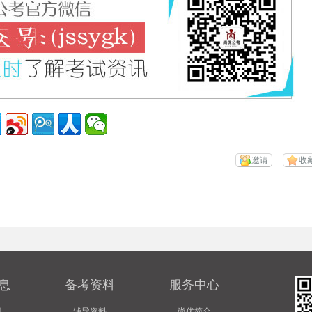
邀请
收
息
备考资料
服务中心
讯
辅导资料
尚优简介