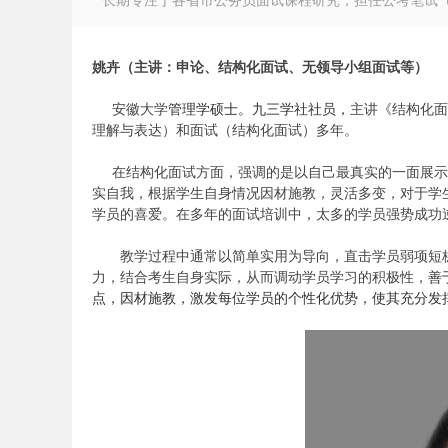
长期专注于各省市公务员面试课程研究，担任公考笔试（言
姚卉（主讲：申论、结构化面试、无领导小组面试等）
管理学硕士。九三学社社员，
安徽大学
主讲《结构化面
徽
理解与表达）和面试（结构化面试）多年。
在结构化面试方面，强调的是以自己最真实的一面展示
实自我，根据学生自身情况因材施教，灵活多变，对于学
学员的喜爱。在多年的面试培训中，太多的学员强势成功
教学过程中通常以简单实用为导向，直击学员弱项短板
善
力，结合考生自身实际，从而调动学员学习的积极性，
点，因材施教，激发每位学员的个性化优势，使其充分发挥
公