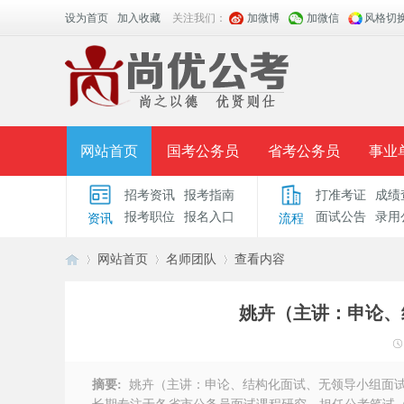
设为首页
加入收藏
关注我们：
加微博
加微信
风格切
网站首页
国考公务员
省考公务员
事业
招考资讯
报考指南
打准考证
成绩
面授课程
招考公告
面试公告
报考指导
报考职位
报名入口
面试公告
录用
资讯
流程
时政热点
视频课堂
名师团队
学员风采
网站首页
名师团队
查看内容
姚卉（主讲：申论、
安
›
›
›
摘要:
姚卉（主讲：申论、结构化面试、无领导小组面试