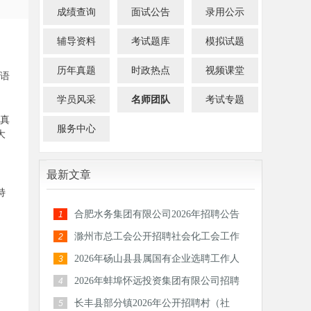
成绩查询
面试公告
录用公示
辅导资料
考试题库
模拟试题
历年真题
时政热点
视频课堂
语
学员风采
名师团队
考试专题
真
服务中心
大
最新文章
特
合肥水务集团有限公司2026年招聘公告
1
滁州市总工会公开招聘社会化工会工作
2
者和专
2026年砀山县县属国有企业选聘工作人
3
员公告
2026年蚌埠怀远投资集团有限公司招聘
4
30人公
长丰县部分镇2026年公开招聘村（社
5