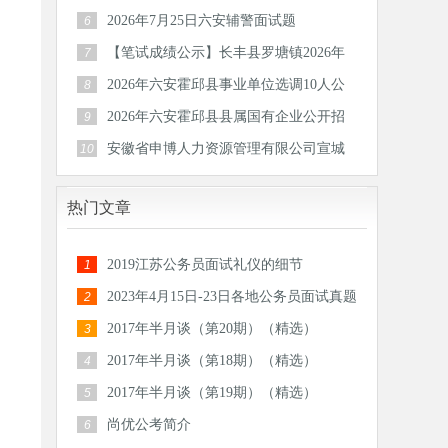
区）后备
2026年7月25日六安辅警面试题
6
【笔试成绩公示】长丰县罗塘镇2026年
7
公开招
2026年六安霍邱县事业单位选调10人公
8
告
2026年六安霍邱县县属国有企业公开招
9
聘工作
安徽省申博人力资源管理有限公司宣城
10
分公司
热门文章
2019江苏公务员面试礼仪的细节
1
2023年4月15日-23日各地公务员面试真题
2
汇总
2017年半月谈（第20期）（精选）
3
2017年半月谈（第18期）（精选）
4
2017年半月谈（第19期）（精选）
5
尚优公考简介
6