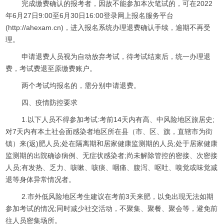
完成缴费确认的报考者，因故不能参加本次笔试的，可在2022
年6月27日9:00至6月30日16:00登录网上报名服务平台
(http://ahexam.cn)，进入报名系统办理退费确认手续，逾期不再受
理。
申请退费人员视为自动放弃考试，待考试结束后，统一办理退
费，考试费退至原缴费账户。
两个考试均报名的，需分别申请退费。
四、疫情防控要求
1.以下人员不得参加考试:考前14天内有高、中风险地区旅居史;
对7天内有本土社会面感染者地区所在县（市、区、旗，直辖市为街
镇）来(返)肥人员;处在隔离期和居家健康监测期的人员;处于居家健康
监测期的出院确诊病例、无症状感染者;尚未解除管控的密接、次密接
人员;有发热、乏力、咳嗽、咳痰、咽痛、腹泻、呕吐、嗅觉或味觉减
退等身体异常情况者。
2.市外低风险地区考生建议在考前3天来肥，以免出现无法如期
参加考试的情况;同时减少社交活动，不聚集、聚餐、聚会等，避免前
往人员密集场所。