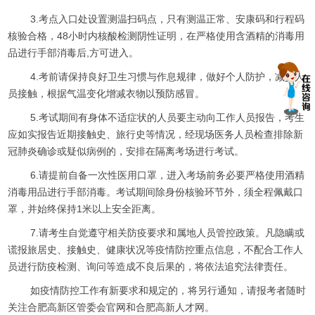
3.考点入口处设置测温扫码点，只有测温正常、安康码和行程码
核验合格，48小时内核酸检测阴性证明，在严格使用含酒精的消毒用
品进行手部消毒后,方可进入。
4.考前请保持良好卫生习惯与作息规律，做好个人防护，减少人
员接触，根据气温变化增减衣物以预防感冒。
5.考试期间有身体不适症状的人员要主动向工作人员报告，考生
应如实报告近期接触史、旅行史等情况，经现场医务人员检查排除新
冠肺炎确诊或疑似病例的，安排在隔离考场进行考试。
6.请提前自备一次性医用口罩，进入考场前务必要严格使用酒精
消毒用品进行手部消毒。考试期间除身份核验环节外，须全程佩戴口
罩，并始终保持1米以上安全距离。
7.请考生自觉遵守相关防疫要求和属地人员管控政策。凡隐瞒或
谎报旅居史、接触史、健康状况等疫情防控重点信息，不配合工作人
员进行防疫检测、询问等造成不良后果的，将依法追究法律责任。
如疫情防控工作有新要求和规定的，将另行通知，请报考者随时
关注合肥高新区管委会官网和合肥高新人才网。