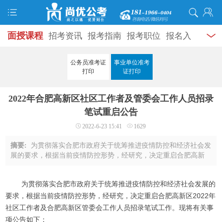
面授课程
招考资讯
报考指南
报考职位
报名入
口
打准考证
成绩查询
面试公告
录用公示
辅导
公务员准考证
事业单位准考
打印
证打印
资料
面试热点
考试题库
模拟试题
历年真题
时
2022年合肥高新区社区工作者及管委会工作人员招录
政热点
视频课堂
学员风采
名师团队
考试专题
笔试重启公告
服务信息
2022-6-23 15:41
1629
摘要:
为贯彻落实合肥市政府关于统筹推进疫情防控和经济社会发
展的要求，根据当前疫情防控形势，经研究，决定重启合肥高新
区2022年社区工作者及合肥高新区管委会工作人员招录笔试工
作。现将有关事项公告如下：一、 笔试时 ...
为贯彻落实合肥市政府关于统筹推进疫情防控和经济社会发展的
要求，根据当前疫情防控形势，经研究，决定重启合肥高新区2022年
社区工作者及合肥高新区管委会工作人员招录笔试工作。现将有关事
项公告如下：