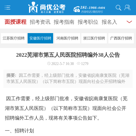
面授课程
招考资讯
报考指南
报考职位
报名入
口
打准考证
成绩查询
面试公告
录用公示
辅导
江苏医疗招聘
安徽医疗招聘
河南医疗招聘
浙江医疗招聘
广西医疗招聘
资料
面试热点
考试题库
模拟试题
历年真题
时
2022芜湖市第五人民医院招聘编外38人公告
政热点
视频课堂
学员风采
名师团队
考试专题
2022-5-7 16:38
1279
服务信息
摘要:
因工作需要，经上级部门批准，安徽省皖南康复医院（芜湖
市第五人民医院）（以下简称市五院）现面向社会公开招聘编外
工作人员，现将有关事项公告如下。一、招聘计划2022年度市五
院招聘编外工作人员38名，详见《安徽省 ...
因工作需要，经上级部门批准，安徽省皖南康复医院（芜
湖市第五人民医院）（以下简称市五院）现面向社会公开
招聘编外工作人员，现将有关事项公告如下。
一、招聘计划