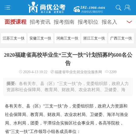
面授课程
招考资讯
报考指南
报考职位
报名入
口
打准考证
成绩查询
面试公告
录用公示
辅导
江苏三支一扶
安徽三支一扶
河南三支一扶
浙江三支一扶
广西三支一扶
资料
面试热点
考试题库
模拟试题
历年真题
时
2020福建省高校毕业生“三支一扶”计划招募约600名公
政热点
视频课堂
学员风采
名师团队
考试专题
告
2020-4-13 10:22
福建省毕业生就业创业服务网
2209
服务信息
摘要:
各有关市、县（区）“三支一扶”办，党委组织部，政府人力
资源和社会保障局、教育局、财政局、农业农村局、卫健委、海
洋与渔业局、水利局，团委，平潭综合实验区社会事业局，各高
等院校，省“三支一扶”工作领导小组 ...
各有关市、县（区）“三支一扶”办，党委组织部，政府人力资源和
社会保障局、教育局、财政局、农业农村局、卫健委、海洋与渔业
局、水利局，团委，平潭综合实验区社会事业局，各高等院校，
省“三支一扶”工作领导小组各成员单位：