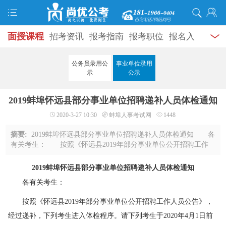
面授课程
招考资讯
报考指南
报考职位
报名入
口
打准考证
成绩查询
面试公告
录用公示
辅导
公务员录用公
事业单位录用
示
公示
资料
面试热点
考试题库
模拟试题
历年真题
时
2019蚌埠怀远县部分事业单位招聘递补人员体检通知
政热点
视频课堂
学员风采
名师团队
考试专题
2020-3-27 10:30
蚌埠人事考试网
1448
服务信息
摘要:
2019蚌埠怀远县部分事业单位招聘递补人员体检通知 各
有关考生： 按照《怀远县2019年部分事业单位公开招聘工作
人员公告》，经过递补，下列考生进入体检程序。请下列考生于
2020年4月1日前(上班时间)带身份证及近 ...
2019蚌埠怀远县部分事业单位招聘递补人员体检通知
各有关考生：
按照《怀远县2019年部分事业单位公开招聘工作人员公告》，
经过递补，下列考生进入体检程序。请下列考生于2020年4月1日前