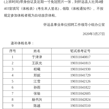
(上班时间)带身份证及近期一寸免冠照片一张，到怀远县人社局4楼
403室填写《体检表》(考生本人签名)，领取《体检通知书》。不按
规定参加体检者视为自动放弃体检。
怀远县事业单位招聘工作领导小组办公室
2020年3月27日
递补体检名单：
序号
姓名
笔试准考证号
1
于津津
190311040817
2
王跃光
190311041813
3
程曦
190311041930
4
郑妮
190311041729
5
江雪
190311042126
6
孙雨
190311041822
7
张瑜
190311042605
8
杨书兴
190311042824
9
陈越
190311043510