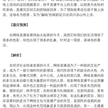
络上流传的这段视频显示，快手直播平台上的主播，以慈善为名给村
民发钱，直播完后却立刻把钱收回来，为了增加效果还往孩子脸上抹
泥。这场名为慈善，实为“骗钱”的闹剧近日在四川凉山州上演。
【题目预测】
在网络直播发展得如火如荼的今天，虽然它给我们的生活增添了
很多的色彩，却也出现了很多的乱象。针对这一现状，谈谈你的看
法。
【解析】
在经济社会快速发展的今天，网络直播成为了一种新的文化产
业，成为了一股引领时尚的新潮流，现代性语境下的娱乐的火热、内
容多元化、快餐式消费、去中心化、人格化特质凸显。网络直播内容
的多元化各自吸引着兴趣爱好不同的人群。很多网络直播平台运营赚
得盆满钵满。或许也正是因这一利益的诱导，出现了很多失范的现
象。规矩也好，秩序也罢，在粉丝量与礼物面前，也形同虚设。更有
甚者，有些人为了红为了钱将法律弃之不顾。在这乱象的背后，我们
应该看到的是当下网络文化与直播产业的失范，是国民价值观的崩
塌。我认为，出现这种失范现象是多方面原因造成的。其一，主播素