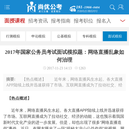
面授课程
招考资讯
报考指南
报考职位
报名入
口
打准考证
成绩查询
面试公告
录用公示
辅导
行测模拟
申论模拟
公基模拟
专科模拟
面试模拟
资料
面试热点
考试题库
模拟试题
历年真题
时
2017年国家公务员考试面试模拟题：网络直播乱象如
政热点
视频课堂
学员风采
名师团队
考试专题
何治理
2017-11-23 14:13
1263
服务信息
摘要:
【热点概述】 近年来，网络直播风生水起。各大直播
APP陆续上线并迅速获得了市场。互联网直播成为了拉动社交、经
济的动能，这也预示着我国新时代文化产业的进一步发展。但
是，却也出现了很多“网络直播造假”事 ...
【热点概述】
近年来，网络直播风生水起。各大直播APP陆续上线并迅速获得
了市场。互联网直播成为了拉动社交、经济的动能，这也预示着我国
新时代文化产业的进一步发展。但是，却也出现了很多“网络直播造
假”事件。近日，有网友曝光了一段“揭秘大凉山公益作假”的视频。网