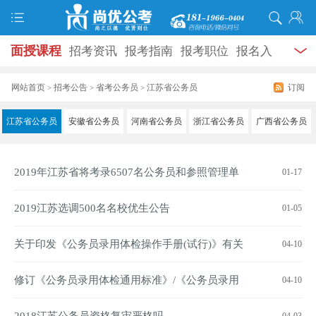
面授课程
招考资讯
报考指南
报考职位
报名入
口
打准考证
成绩查询
面试公告
录用公示
辅导
网站首页
招考公告
省考公务员
江苏省公务员
订阅
>
>
>
资料
面试热点
考试题库
模拟试题
历年真题
时
江苏省公务员
安徽省公务员
河南省公务员
浙江省公务员
广西省公务员
政热点
视频课堂
学员风采
名师团队
考试专题
2019年江苏省将考录6507名公务员和参照管理单
01-17
服务信息
位工作人员
2019江苏选调500名名校优生公告
01-05
关于印发《公务员录用体检操作手册(试行)》有关
04-10
修订内容的通知
修订《公务员录用体检通用标准》/《公务员录用
04-10
体检操作手册》